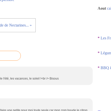
Aout
ca
de de Nectarines... »
*
Les Fr
*
Légume
*
BBQ &
e l'été, les vacances, le soleil !<br /> Bisous
 faire une petite pour moi toute seule car mon zom boude le citron