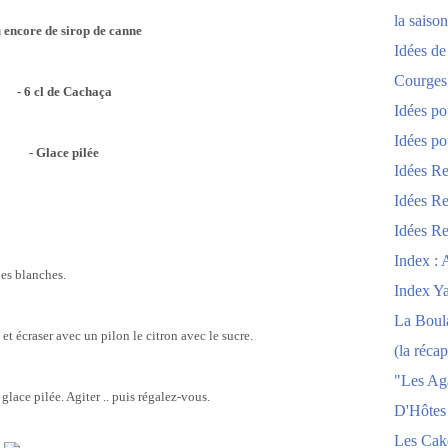
la saison
 encore de sirop de canne
Idées de
Courges
- 6 cl de Cachaça
Idées po
Idées po
- Glace pilée
Idées Re
Idées Re
Idées Re
Index : 
ies blanches.
Index Y
La Boula
et écraser avec un pilon le citron avec le sucre.
(la récap
"Les Ag
glace pilée. Agiter .. puis régalez-vous.
D'Hôtes
Les Cak