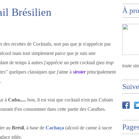
il Brésilien
À pr
er des recettes de Cocktails, non pas que je n'apprécie pas
d'alcool mais tout simplement parce que je suis une
nt de temps à autres j'apprécie un petit cocktail
(pas trop
toute sim
ttes"
quelques classiques que j'aime à
siroter
principalement
.
Suiv
our à
Cuba.....
bon, il est vrai que cocktail n'est pas Cubain
 courant d'en consommer dans cette partie des Caraïbes.
Page
aire au
Brésil
, à base de
Cachaça
(alcool de canne à sucre
 glace pilée.