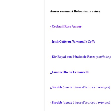
Autres recettes à Boire:
(entre autre)
-
Cocktail Rose Amour
-
Irish Coffe ou
Normandie Coffe
-
Kir Royal aux Pétales de Roses
(confit de 
-
Limo
ncello ou Lemoncello
-
Shrubb
(punch à base d'écorces d'oranges)
-
Shrubb
(punch à base d'écorces d'oranges)