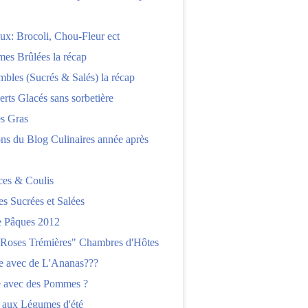
x: Brocoli, Chou-Fleur ect
es Brûlées la récap
bles (Sucrés & Salés) la récap
erts Glacés sans sorbetière
es Gras
ns du Blog Culinaires année après
ces & Coulis
es Sucrées et Salées
 Pâques 2012
"Roses Trémières" Chambres d'Hôtes
re avec de L'Ananas???
e avec des Pommes ?
 aux Légumes d'été