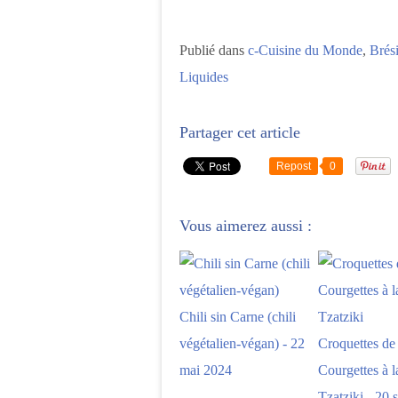
Publié dans
c-Cuisine du Monde
,
Brési
Liquides
Partager cet article
Repost
0
Vous aimerez aussi :
Chili sin Carne (chili
végétalien-végan) - 22
Croquettes de
mai 2024
Courgettes à l
Tzatziki - 20