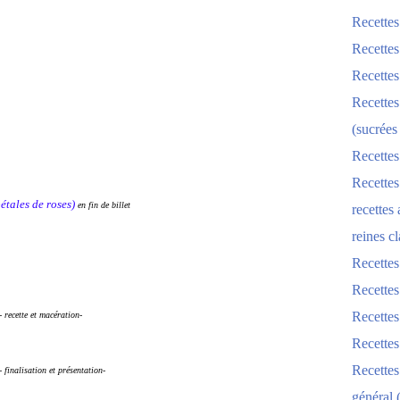
Recettes
Recettes
Recettes
Recettes
(sucrées
Recettes
Recettes
pétales de roses)
en fin de billet
recettes
reines cl
Recettes
Recettes
Recettes
- recette et macération-
Recette
Recette
- finalisation et présentation-
général 