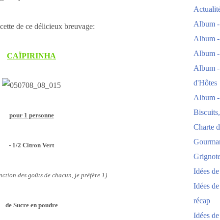
Actuali
Album -
ecette de ce délicieux breuvage:
Album -
Album -
CAÏPIRINHA
Album -
d'Hôtes
Album -
Biscuits
pour 1 personne
Charte d
Gourmand
- 1/2 Citron Vert
Grignoter
Idées d
nction des goûts de chacun, je préfère 1)
Idées de
récap
de Sucre en poudre
Idées de