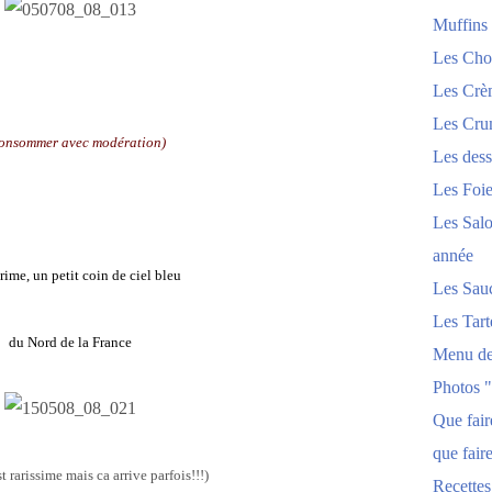
Muffins
Les Chou
Les Crèm
Les Crum
onsommer avec modération)
Les dess
Les Foi
Les Salo
année
rime, un petit coin de ciel bleu
Les Sau
Les Tart
du Nord de la France
Menu de
Photos 
Que fai
que fair
st rarissime mais ca arrive parfois!!!)
Recettes