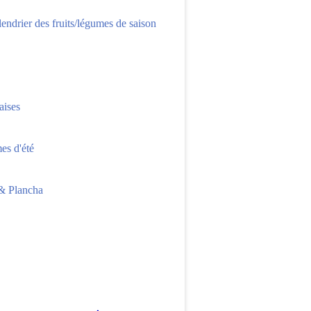
lendrier des fruits/légumes de saison
aises
s d'été
 Plancha