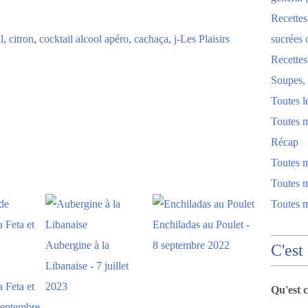
Recettes
l
,
citron
,
cocktail alcool apéro
,
cachaça
,
j-Les Plaisirs
sucrées 
Recette
Soupes, 
Toutes l
Toutes m
Récap
Toutes 
Toutes m
Toutes 
Enchiladas au Poulet -
Aubergine à la
8 septembre 2022
C'est
Libanaise - 7 juillet
a Feta et
2023
Qu'est 
 septembre