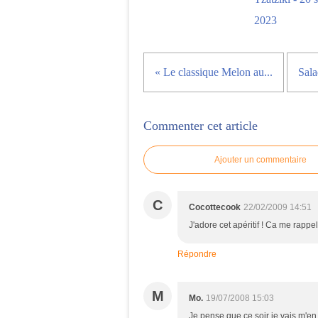
2023
« Le classique Melon au...
Sala
Commenter cet article
Ajouter un commentaire
C
Cocottecook
22/02/2009 14:51
J'adore cet apéritif ! Ca me rappell
Répondre
M
Mo.
19/07/2008 15:03
Je pense que ce soir je vais m'en