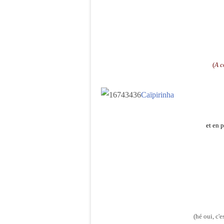
(
A c
Caïpirinha
et en p
(hé oui, c'e