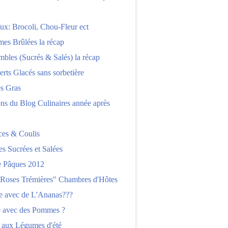
x: Brocoli, Chou-Fleur ect
es Brûlées la récap
bles (Sucrés & Salés) la récap
erts Glacés sans sorbetière
es Gras
ns du Blog Culinaires année après
ces & Coulis
es Sucrées et Salées
 Pâques 2012
"Roses Trémières" Chambres d'Hôtes
re avec de L'Ananas???
e avec des Pommes ?
 aux Légumes d'été