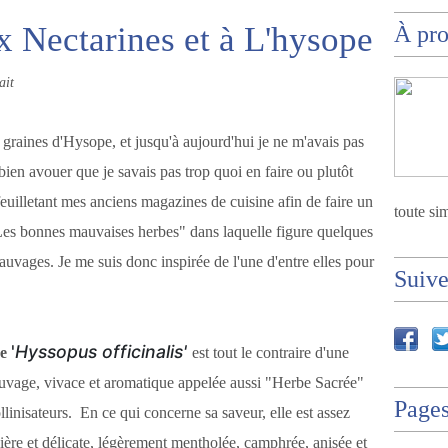
x Nectarines et à L'hysope
À pr
ait
graines d'Hysope, et jusqu'à aujourd'hui je ne m'avais pas
 bien avouer que je savais pas trop quoi en faire ou plutôt
euilletant mes anciens magazines de cuisine afin de faire un
toute sim
"Les bonnes mauvaises herbes" dans laquelle figure quelques
sauvages. Je me suis donc inspirée de l'une d'entre elles pour
Suiv
'
Hyssopus officinalis'
pe
est tout le contraire d'une
sauvage, vivace et aromatique appelée aussi "Herbe Sacrée"
Page
llinisateurs. En ce qui concerne sa saveur, elle est assez
culière et délicate, légèrement mentholée, camphrée, anisée et