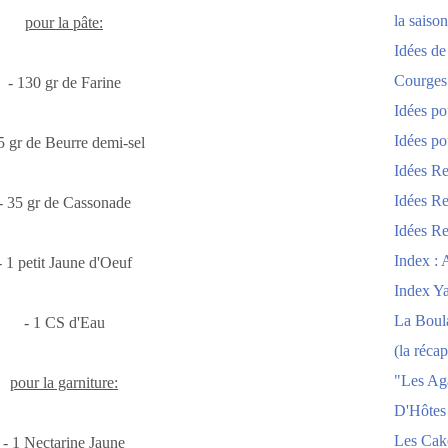
la saison
pour la pâte:
Idées de
Courges
- 130 gr de Farine
Idées po
Idées po
5 gr de Beurre demi-sel
Idées Re
Idées Re
- 35 gr de Cassonade
Idées Re
Index : 
- 1 petit Jaune d'Oeuf
Index Y
La Boula
- 1 CS d'Eau
(la récap
"Les Ag
pour la garniture:
D'Hôtes
Les Cak
- 1 Nectarine Jaune