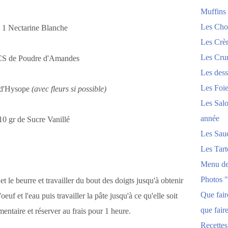
Muffins
Les Chou
- 1 Nectarine Blanche
Les Crèm
Les Crum
 CS de Poudre d'Amandes
Les dess
Les Foi
 d'Hysope
(avec fleurs si possible)
Les Salo
année
 10 gr de Sucre Vanillé
Les Sau
Les Tart
Menu de
Photos 
t le beurre et travailler du bout des doigts jusqu'à obtenir
Que fai
uf et l'eau puis travailler la pâte jusqu'à ce qu'elle soit
que fair
entaire et réserver au frais pour 1 heure.
Recettes