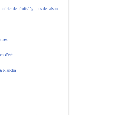
lendrier des fruits/légumes de saison
aises
s d'été
 Plancha