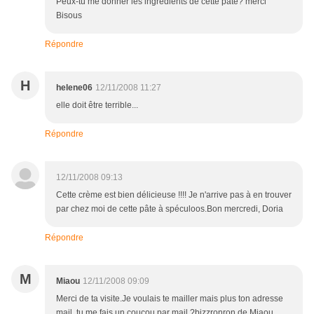
Peux-tu me donner les ingrédients de cette pâte? merci
Bisous
Répondre
H
helene06
12/11/2008 11:27
elle doit être terrible...
Répondre
12/11/2008 09:13
Cette crème est bien délicieuse !!!! Je n'arrive pas à en trouver
par chez moi de cette pâte à spéculoos.Bon mercredi, Doria
Répondre
M
Miaou
12/11/2008 09:09
Merci de ta visite.Je voulais te mailler mais plus ton adresse
mail. tu me fais un coucou par mail ?bizzronron de Miaou