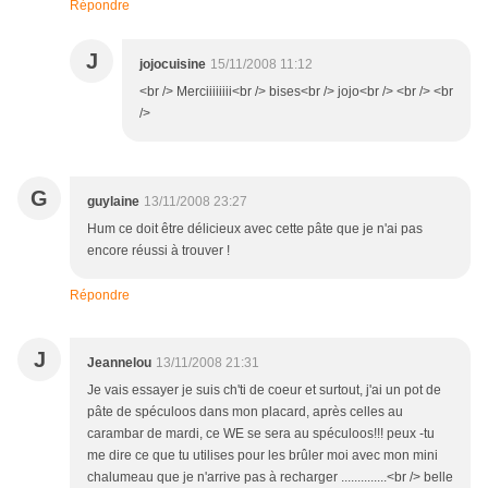
Répondre
J
jojocuisine
15/11/2008 11:12
<br /> Merciiiiiiii<br /> bises<br /> jojo<br /> <br /> <br
/>
G
guylaine
13/11/2008 23:27
Hum ce doit être délicieux avec cette pâte que je n'ai pas
encore réussi à trouver !
Répondre
J
Jeannelou
13/11/2008 21:31
Je vais essayer je suis ch'ti de coeur et surtout, j'ai un pot de
pâte de spéculoos dans mon placard, après celles au
carambar de mardi, ce WE se sera au spéculoos!!! peux -tu
me dire ce que tu utilises pour les brûler moi avec mon mini
chalumeau que je n'arrive pas à recharger ..............<br /> belle