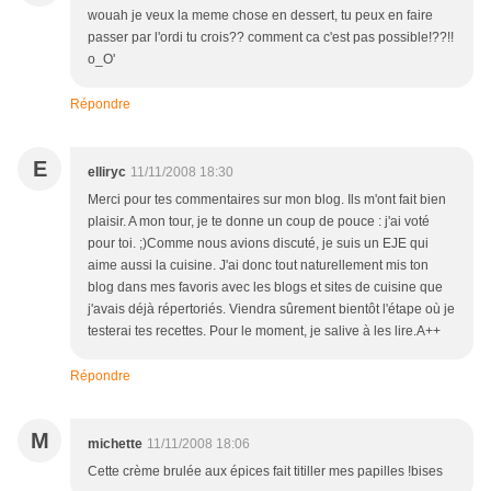
wouah je veux la meme chose en dessert, tu peux en faire
passer par l'ordi tu crois?? comment ca c'est pas possible!??!!
o_O'
Répondre
E
elliryc
11/11/2008 18:30
Merci pour tes commentaires sur mon blog. Ils m'ont fait bien
plaisir. A mon tour, je te donne un coup de pouce : j'ai voté
pour toi. ;)Comme nous avions discuté, je suis un EJE qui
aime aussi la cuisine. J'ai donc tout naturellement mis ton
blog dans mes favoris avec les blogs et sites de cuisine que
j'avais déjà répertoriés. Viendra sûrement bientôt l'étape où je
testerai tes recettes. Pour le moment, je salive à les lire.A++
Répondre
M
michette
11/11/2008 18:06
Cette crème brulée aux épices fait titiller mes papilles !bises