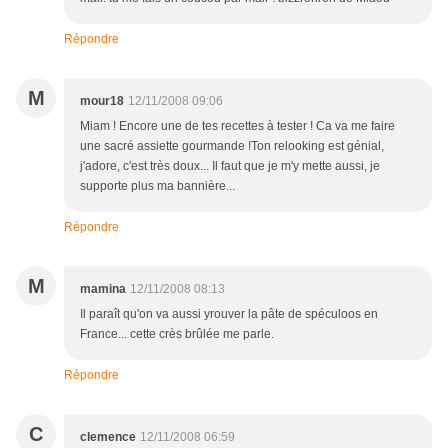
Répondre
M
mour18
12/11/2008 09:06
Miam ! Encore une de tes recettes à tester ! Ca va me faire
une sacré assiette gourmande !Ton relooking est génial,
j'adore, c'est très doux... Il faut que je m'y mette aussi, je
supporte plus ma bannière...
Répondre
M
mamina
12/11/2008 08:13
Il paraît qu'on va aussi yrouver la pâte de spéculoos en
France... cette crès brûlée me parle.
Répondre
C
clemence
12/11/2008 06:59