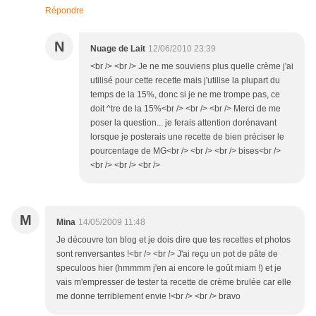
Répondre
N
Nuage de Lait
12/06/2010 23:39
<br /> <br /> Je ne me souviens plus quelle crème j'ai
utilisé pour cette recette mais j'utilise la plupart du
temps de la 15%, donc si je ne me trompe pas, ce
doit ^tre de la 15%<br /> <br /> <br /> Merci de me
poser la question... je ferais attention dorénavant
lorsque je posterais une recette de bien préciser le
pourcentage de MG<br /> <br /> <br /> bises<br />
<br /> <br /> <br />
M
Mina
14/05/2009 11:48
Je découvre ton blog et je dois dire que tes recettes et photos
sont renversantes !<br /> <br /> J'ai reçu un pot de pâte de
speculoos hier (hmmmm j'en ai encore le goût miam !) et je
vais m'empresser de tester ta recette de crème brulée car elle
me donne terriblement envie !<br /> <br /> bravo