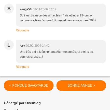
S
senga50
03/01/2006 02:09
Qu'il est beau ce dessert et bien frais et léger !! Hum, on
commence bien l'année ! Bonne et heureuse année 2007
Répondre
L
lory
02/01/2006 14:42
Une très belle idée, tentante!Bonne année, et pleins de
bonnes choses...!
Répondre
< FONDUE SAVOYARDE
BONNE ANNEE >
Hébergé par Overblog