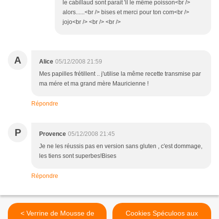
le cabillaud sont parait 'il le même poisson<br />
alors......<br /> bises et merci pour ton com<br />
jojo<br /> <br /> <br />
A
Alice
05/12/2008 21:59
Mes papilles frétillent .. j'utilise la même recette transmise par
ma mére et ma grand mère Mauricienne !
Répondre
P
Provence
05/12/2008 21:45
Je ne les réussis pas en version sans gluten , c'est dommage,
les tiens sont superbes!Bises
Répondre
< Verrine de Mousse de
Cookies Spéculoos aux