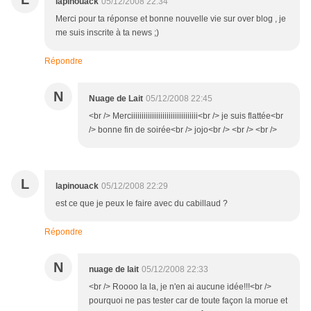
lapinouack
05/12/2008 22:34
Merci pour ta réponse et bonne nouvelle vie sur over blog , je
me suis inscrite à ta news ;)
Répondre
N
Nuage de Lait
05/12/2008 22:45
<br /> Merciiiiiiiiiiiiiiiiiiiiiiiiiiiiiiii<br /> je suis flattée<br
/> bonne fin de soirée<br /> jojo<br /> <br /> <br />
L
lapinouack
05/12/2008 22:29
est ce que je peux le faire avec du cabillaud ?
Répondre
N
nuage de lait
05/12/2008 22:33
<br /> Roooo la la, je n'en ai aucune idée!!!<br />
pourquoi ne pas tester car de toute façon la morue et