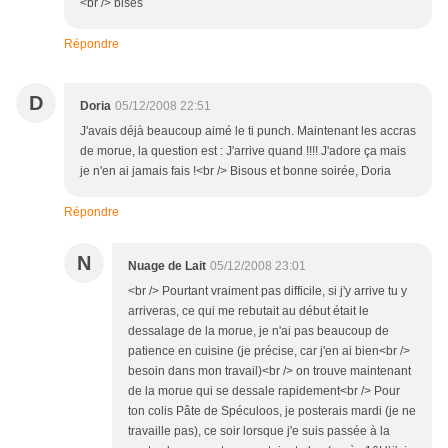
<br /> bises
Répondre
D
Doria
05/12/2008 22:51
J'avais déjà beaucoup aimé le ti punch. Maintenant les accras
de morue, la question est : J'arrive quand !!!! J'adore ça mais
je n'en ai jamais fais !<br /> Bisous et bonne soirée, Doria
Répondre
N
Nuage de Lait
05/12/2008 23:01
<br /> Pourtant vraiment pas difficile, si j'y arrive tu y
arriveras, ce qui me rebutait au début était le
dessalage de la morue, je n'ai pas beaucoup de
patience en cuisine (je précise, car j'en ai bien<br />
besoin dans mon travail)<br /> on trouve maintenant
de la morue qui se dessale rapidement<br /> Pour
ton colis Pâte de Spéculoos, je posterais mardi (je ne
travaille pas), ce soir lorsque j'e suis passée à la