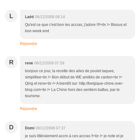
L
Laëti
06/12/2008 08:14
Qu'est ce que c'est bon les accras, j'adore !!!!<br /> Bisous et
bon week end
Répondre
R
rene
06/12/2008 07:59
bonjour ce jour, la recette des ailes de poulet laquee,
simplifiee<br /> Bon début de WE amitiés de canton<br />
Qing et rene<br /> A bientôt sur: http://belgique-chine.over-
blog.com<br /> La Chine hors des sentiers battus, par le
tourisme.
Répondre
D
Domi
06/12/2008 07:37
je suis littéralement accro à ces accras !!<br /> je note et je