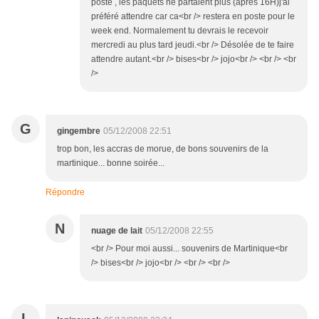
poste , les paquets ne partaient plus (après 16H)j'ai
préféré attendre car ca<br /> restera en poste pour le
week end. Normalement tu devrais le recevoir
mercredi au plus tard jeudi.<br /> Désolée de te faire
attendre autant.<br /> bises<br /> jojo<br /> <br /> <br
/>
G
gingembre
05/12/2008 22:51
trop bon, les accras de morue, de bons souvenirs de la
martinique... bonne soirée...
Répondre
N
nuage de lait
05/12/2008 22:55
<br /> Pour moi aussi... souvenirs de Martinique<br
/> bises<br /> jojo<br /> <br /> <br />
L