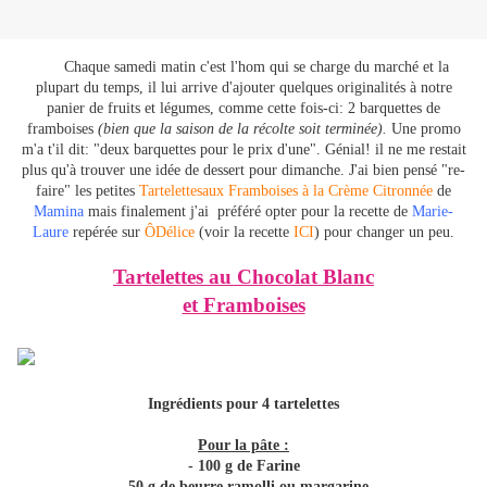
Chaque
samedi matin c'est l'hom qui se charge du marché et la
plupart du temps, il lui arrive d'ajouter quelques originalités à notre
panier de fruits et légumes, comme cette fois-ci: 2 barquettes de
framboises
(bien que la saison de la récolte soit terminée).
Une promo
m'a t'il dit: "deux barquettes pour le prix d'une". Génial! il ne me restait
plus qu'à trouver une idée de dessert pour dimanche. J'ai bien pensé "re-
faire" les petites
Tartelettesaux Framboises à la Crème Citronnée
de
Mamina
mais finalement j'ai préféré opter pour la recette de
Marie-
Laure
repérée sur
ÔDélice
(voir la recette
ICI
) pour changer un peu.
Tartelettes au Chocolat Blanc
et Framboises
Ingrédients pour 4 tartelettes
Pour la pâte :
- 100 g de Farine
- 50 g de beurre ramolli ou margarine