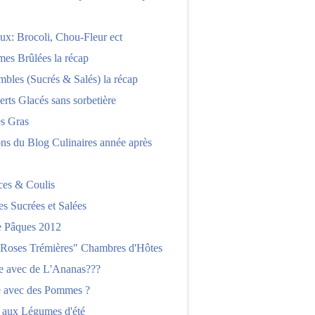
x: Brocoli, Chou-Fleur ect
es Brûlées la récap
bles (Sucrés & Salés) la récap
erts Glacés sans sorbetière
es Gras
ns du Blog Culinaires année après
ces & Coulis
es Sucrées et Salées
 Pâques 2012
"Roses Trémières" Chambres d'Hôtes
re avec de L'Ananas???
e avec des Pommes ?
 aux Légumes d'été