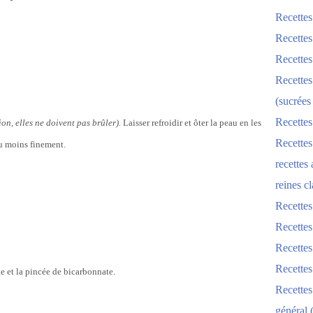
Recettes
Recettes
Recettes
Recettes
(sucrées
Recettes
ion, elles ne doivent pas brûler).
Laisser refroidir et ôter la peau en les
Recettes
ou moins finement.
recettes
reines cl
Recettes
Recettes
Recettes
Recette
e et la pincée de bicarbonnate.
Recette
général 