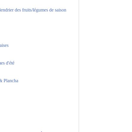
lendrier des fruits/légumes de saison
aises
s d'été
 Plancha