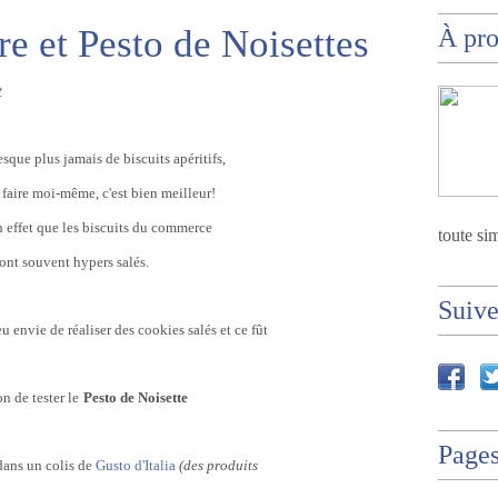
e et Pesto de Noisettes
À pr
t
esque plus jamais de biscuits apéritifs,
s faire moi-même, c'est bien meilleur!
n effet que les biscuits du commerce
toute sim
ont souvent hypers salés.
Suiv
eu envie de réaliser des cookies salés et ce fût
on de tester
le
Pesto de Noisette
Page
dans un colis de
Gusto d'Italia
(des produits