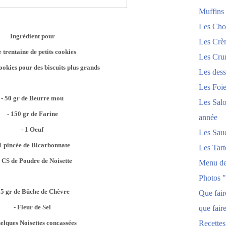
Muffins
Les Chou
Ingrédient pour
Les Crèm
trentaine de petits cookies
Les Crum
ookies pour des biscuits plus grands
Les dess
Les Foi
- 50 gr de Beurre mou
Les Salo
- 150 gr de Farine
année
- 1 Oeuf
Les Sau
 1 pincée de Bicarbonnate
Les Tart
2 CS de Poudre de Noisette
Menu de
Photos 
35 gr de Bûche de Chèvre
Que fai
- Fleur de Sel
que fair
elques Noisettes concassées
Recettes