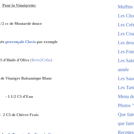
Pour la Vinaigrette:
Muffins
Les Chou
 1/2 cc de Moutarde douce
Les Crèm
Les Crum
sée
provençale Clovis
par exemple
Les dess
Les Foi
CS d'Huile d'Olive
(
Terre2Crête
)
Les Salo
année
S de Vinaigre Balsamique Blanc
Les Sau
Les Tart
Menu de
- 1 1/2 CS d'Eau
Photos 
Que fai
- 2 CS de Chèvre Frais
que fair
Recettes