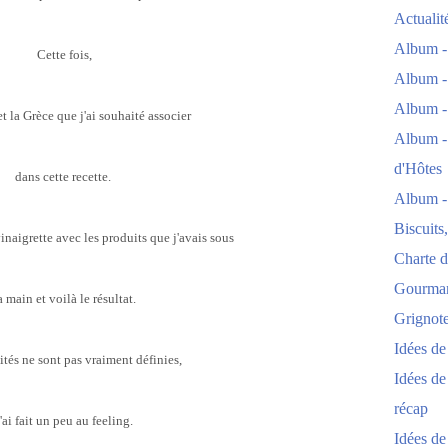
Actuali
Album -
Cette fois,
Album -
Album -
e et la Grèce que j'ai souhaité associer
Album -
d'Hôtes
dans cette recette.
Album -
Biscuits
inaigrette avec les produits que j'avais sous
Charte d
Gourmand
a main et voilà le résultat.
Grignoter
Idées d
tés ne sont pas vraiment définies,
Idées de
récap
j'ai fait un
peu au feeling.
Idées de