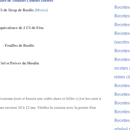
tales de Tomates Confites ciselées
Recettes
CS de Sirop de Basilic
(
Monin
)
Recettes
Recettes
'équivalence de 2 CS de Féta
Recettes
(sucrées
- Feuilles de Basilic
Recettes
Recettes
- Sel et Poivre du Moulin
recettes
reines cl
Recettes
Recettes
u économe
(voir si besoin une vidéo dans ce billet
ici
)
et les cuire à
Recettes
nt environ 10 à 12 mn. Vérifier la cuisson avec la pointe d'un
Recette
Recette
général 