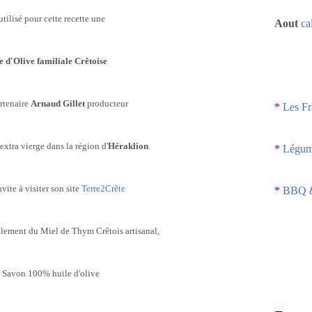
 utilisé pour cette recette une
Aout
ca
e d'Olive
familiale
Crêtoise
rtenaire
Arnaud Gillet
producteur
*
Les Fr
extra vierge
dans la région d'
Héraklion
.
*
Légume
vite à visiter son site
Terre2Crête
*
BBQ &
lement du Miel de Thym Crêtois artisanal,
 Savon 100% huile d'olive