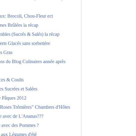
x: Brocoli, Chou-Fleur ect
es Brûlées la récap
bles (Sucrés & Salés) la récap
erts Glacés sans sorbetière
es Gras
ns du Blog Culinaires année après
ces & Coulis
es Sucrées et Salées
 Pâques 2012
"Roses Trémières" Chambres d'Hôtes
re avec de L'Ananas???
e avec des Pommes ?
 aux Légumes d'été