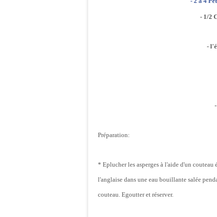
- 2 à 4 Pé
- 1/2 
- l
Préparation:
* Eplucher les asperges à l'aide d'un coutea
l'anglaise dans une eau bouillante salée penda
couteau. Egoutter et réserver.