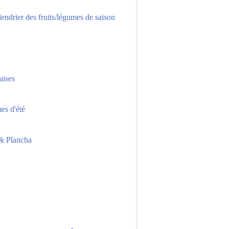
lendrier des fruits/légumes de saison
aises
s d'été
 Plancha