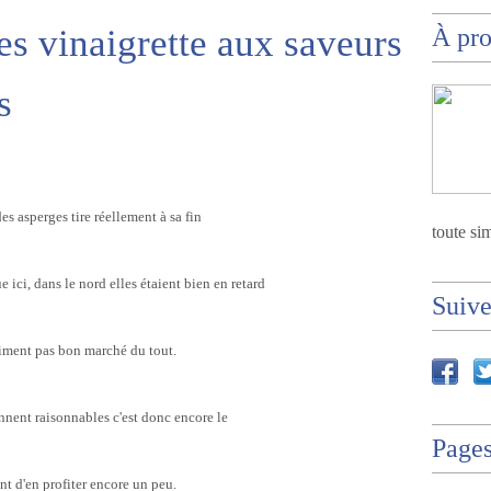
s vinaigrette aux saveurs
À pr
s
es asperges tire réellement à sa fin
toute sim
e ici, dans le nord elles étaient bien en retard
Suiv
aiment pas bon marché du tout.
nnent raisonnables c'est donc encore le
Page
t d'en profiter encore un peu.