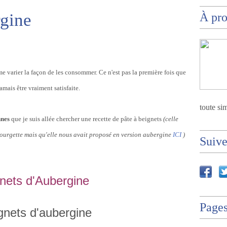
rgine
À pr
ime varier la façon de les consommer. Ce n'est pas la première fois que
amais être vraiment satisfaite.
toute sim
nnes
que je suis allée chercher une recette de pâte à beignets
(celle
e courgette mais qu'elle nous avait proposé en version aubergine
ICI
)
Suiv
nets d'Aubergine
Page