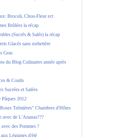
x: Brocoli, Chou-Fleur ect
es Brûlées la récap
bles (Sucrés & Salés) la récap
erts Glacés sans sorbetière
es Gras
ns du Blog Culinaires année après
ces & Coulis
es Sucrées et Salées
 Pâques 2012
"Roses Trémières" Chambres d'Hôtes
re avec de L'Ananas???
e avec des Pommes ?
 aux Légumes d'été