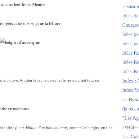
lusieurs feuilles de Menthe
la saison
Idées de
re
(pépins de raisin)
pour la friture
Courges
Idées po
Idées po
Idées Re
Idées Re
Idées Re
ile d'olive. Ajouter le jaune d'oeuf et le reste du lait tout en
Index : 
Index Y
La Boula
(la récap
menthe en morceaux.
"Les Ag
D'Hôtes
 mandoline
(ou à défaut, d'un bon couteau)
couper l'aubergine en fine
Les Cak