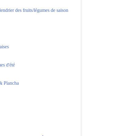
lendrier des fruits/légumes de saison
aises
s d'été
 Plancha