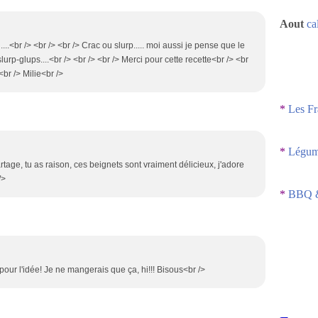
Aout
ca
 ....<br /> <br /> <br /> Crac ou slurp..... moi aussi je pense que le
slurp-glups....<br /> <br /> <br /> Merci pour cette recette<br /> <br
<br /> Milie<br />
*
Les Fr
*
Légume
tage, tu as raison, ces beignets sont vraiment délicieux, j'adore
/>
*
BBQ &
 pour l'idée! Je ne mangerais que ça, hi!!! Bisous<br />