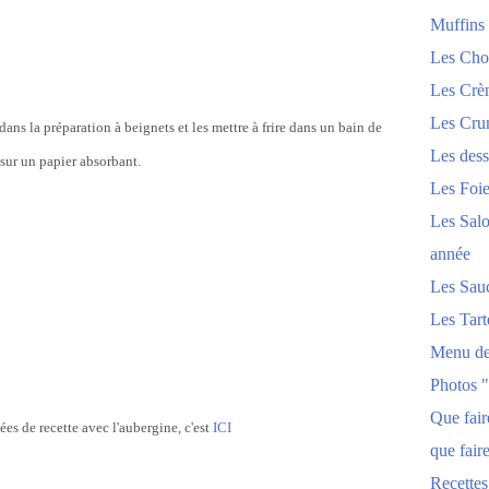
Muffins
Les Chou
Les Crèm
Les Crum
ans la préparation à beignets et les mettre à frire dans un bain de
Les dess
r sur un papier absorbant.
Les Foi
Les Salo
année
Les Sau
Les Tart
Menu de
Photos 
Que fai
ées de recette avec l'aubergine, c'est
ICI
que fair
Recettes