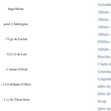
Actuali
Ingrédients
Album -
Album -
pour 1 Aubergine
Album -
Album -
- 75 gr de Farine
d'Hôtes
Album -
- 12,5 cl de Lait
Biscuits
Charte d
- 1 Jaune d'Oeuf
Gourmand
Grignoter
- 1 CS d'Huile d'Olive
Idées d
Idées de
- 1 cc de Thym frais
récap
Idées de