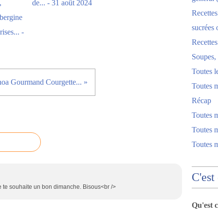
,
de... - 31 août 2024
Recettes
bergine
sucrées 
ises... -
Recette
Soupes, 
Toutes l
oa Gourmand Courgette... »
Toutes m
Récap
Toutes 
Toutes m
Toutes 
C'est
 Je te souhaite un bon dimanche. Bisous<br />
Qu'est 