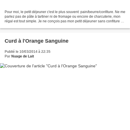
Pour moi, le petit déjeuner c'est le plus souvent: pain/beurre/confiture. Ne me
parlez pas de pâte à tartiner ni de fromage ou encore de charcuterie, mon
régal est tout simple. Je ne conçois pas mon petit déjeuner sans confiture et
tant que possible de...
Curd à l'Orange Sanguine
Publié le 10/03/2014 à 22:35
Par
Nuage de Lait