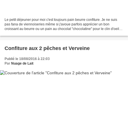
Le petit déjeuner pour moi c'est toujours pain beurre confiture. Je ne suis
pas fana de viennoiseries même si j'avoue parfois apprécier un bon
croissant au beurre ou un pain au chocolat "chocolatine" pour le clin d'oeil
aux amis (es) du sud-ouest. J'ai...
Confiture aux 2 pêches et Verveine
Publié le 18/08/2016 à 22:03
Par
Nuage de Lait