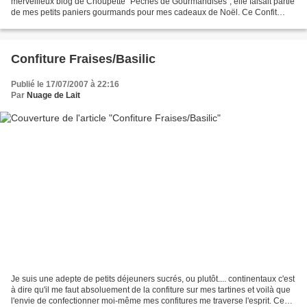
merveilleux blog de Choupette "Pêchés de Gourmandises", elle faisait partie
de mes petits paniers gourmands pour mes cadeaux de Noël. Ce Confit
d'Oignons accompagne merveilleusement...
Confiture Fraises/Basilic
Publié le 17/07/2007 à 22:16
Par
Nuage de Lait
Je suis une adepte de petits déjeuners sucrés, ou plutôt.... continentaux c'est
à dire qu'il me faut absoluement de la confiture sur mes tartines et voilà que
l'envie de confectionner moi-même mes confitures me traverse l'esprit. Ce