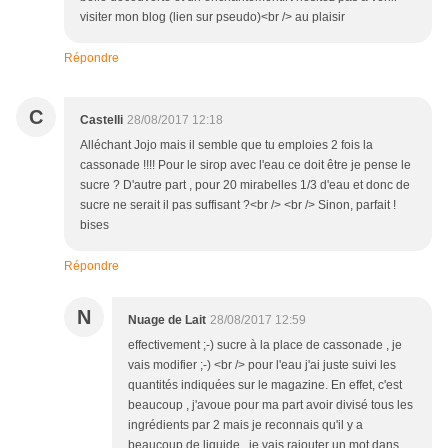
visiter mon blog (lien sur pseudo)<br /> au plaisir
Répondre
C
Castelli
28/08/2017 12:18
Alléchant Jojo mais il semble que tu emploies 2 fois la
cassonade !!!! Pour le sirop avec l'eau ce doit être je pense le
sucre ? D'autre part , pour 20 mirabelles 1/3 d'eau et donc de
sucre ne serait il pas suffisant ?<br /> <br /> Sinon, parfait !
bises
Répondre
N
Nuage de Lait
28/08/2017 12:59
effectivement ;-) sucre à la place de cassonade , je
vais modifier ;-) <br /> pour l'eau j'ai juste suivi les
quantités indiquées sur le magazine. En effet, c'est
beaucoup , j'avoue pour ma part avoir divisé tous les
ingrédients par 2 mais je reconnais qu'il y a
beaucoup de liquide . je vais rajouter un mot dans