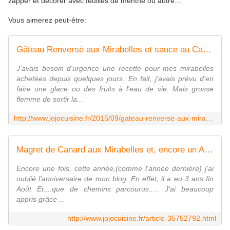
zapper et décorer avec feuilles de menthe ou autre...
Vous aimerez peut-être:
Gâteau Renversé aux Mirabelles et sauce au Caramel Beurre Salé - NUAGE DE LAIT
J'avais besoin d'urgence une recette pour mes mirabelles
achetées depuis quelques jours. En fait, j'avais prévu d'en
faire une glace ou des fruits à l'eau de vie. Mais grosse
flemme de sortir la...
http://www.jojocuisine.fr/2015/09/gateau-renverse-aux-mirabelles-et-sauce-au-caramel-beurre-sale.html
Magret de Canard aux Mirabelles et, encore un Anniversaire oublié - NUAGE DE LAIT
Encore une fois, cette année,(comme l'année dernière) j'ai
oublié l'anniversaire de mon blog. En effet, il a eu 3 ans fin
Août Et....que de chemins parcourus..... J'ai beaucoup
appris grâce ...
http://www.jojocuisine.fr/article-35752792.html