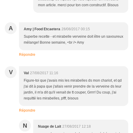
mon article. merci pour ton com constructif. Bisous
A
Amy | Food Etcaetera
28/08/2017 00:15
Superbe recette - et mirabelle verveine doit être un savoureux
mélange! Bonne semaine, <br /> Amy
Répondre
V
Val
27/08/2017 11:16
Figure-toi que j'avais mis les mirabelles ds mon chariot, et qd
j'ai dit à papa que j'allais venir prendre de la verveine ds leur
jardin, il m'a dit qu'il venait de tt couper, Grrrr! Du coup, j'ai
requitté les mirabelles, pfff, bisous
Répondre
N
Nuage de Lait
27/08/2017 12:18