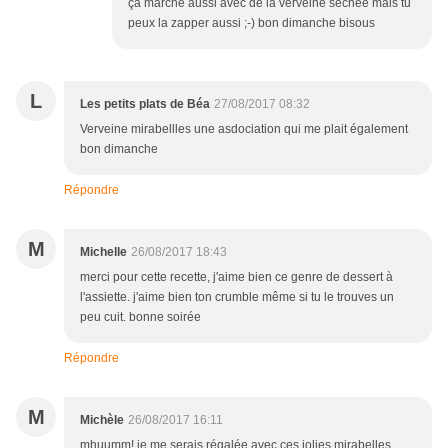
ça marche aussi avec de la verveine séchée mais tu
peux la zapper aussi ;-) bon dimanche bisous
L
Les petits plats de Béa
27/08/2017 08:32
Verveine mirabellles une asdociation qui me plait également
bon dimanche
Répondre
M
Michelle
26/08/2017 18:43
merci pour cette recette, j'aime bien ce genre de dessert à
l'assiette. j'aime bien ton crumble même si tu le trouves un
peu cuit. bonne soirée
Répondre
M
Michèle
26/08/2017 16:11
mhuumm! je me serais régalée avec ces jolies mirabelles