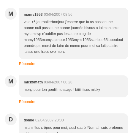
M
mamy1953
03/04/2007 08:56
vote +5 journalierbonjour j'espere que tu as passer une
bonne nuit passe une bonne journée bisous a toi mon amie
myriamsvp n'oublier pas les autre blog de.....
mamy1953mamylapinoux1953mymi1953starlette65tupeutout
prendreps: merci de faire de meme pour moi sa fait plaisire
laisse une trace svp merci
Répondre
M
mickymath
03/04/2007 00:28
merçi pour ton gentil message!! biiiiiiiises micky
Répondre
D
domie
02/04/2007 23:00
miam ! les crêpes pour moi, c'est sacré !Normal, suis bretonne