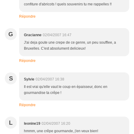
confiture d'abricots ! quels souvenirs tu me rappelles !!
Répondre
G
Gracianne
02/04/2007 16:47
J'ai deja goute une crepe de ce genre, un peu soufflee, a
Bruxelles. C'est absolument delicieux!
Répondre
S
Sylvie
02/04/2007 16:38
Il est vrai qu'elle vaut le coup en épaisseur, donc en
gourmandise ta crêpe !
Répondre
L
leonine19
02/04/2007 16:20
hmmm, une crêpe gourmande, j'en veux bien!