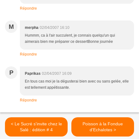
Répondre
M
merpha
02/04/2007 16:10
Hummm, ca à l'air succulent, je connais quelqu'un qui
aimerais bien me préparer ce dessertBonne journée
Répondre
P
Paprikas
02/04/2007 16:09
En tous cas moi je la dégusterai bien avec ou sans gelée, elle
est tellement appétissante.
Répondre
< Le Sucré s'invite chez le
Poisson à la Fondue
Salé : édition # 4
d'Echalotes >