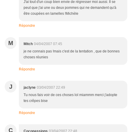
J'ai tout d'un coup bien envie de régresser moi aussi. Il se
peut que j'ai une ou deux pommes qui ne demandent qu'à
être coupées en lamelles !Michèle
Répondre
M
Mitch
04/04/2007 07:45
je ne connais pas !mais c'est de la tentation , que de bonnes
choses réunies
Répondre
J
jaclyne
03/04/2007 22:49
Tu nous fais voir de ces choses lol miammm merci j'adopte
tes crêpes bise
Répondre
C
Cocopassions
03/04/2007 22:48