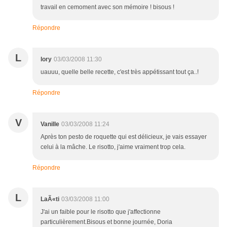
travail en cemoment avec son mémoire ! bisous !
Répondre
L
lory
03/03/2008 11:30
uauuu, quelle belle recette, c'est très appétissant tout ça..!
Répondre
V
Vanille
03/03/2008 11:24
Après ton pesto de roquette qui est délicieux, je vais essayer
celui à la mâche. Le risotto, j'aime vraiment trop cela.
Répondre
L
LaÃ«ti
03/03/2008 11:00
J'ai un faible pour le risotto que j'affectionne
particulièrement.Bisous et bonne journée, Doria