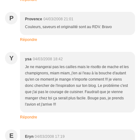
P
Provence
04/03/2008 21:01
Couleurs, saveurs et originalité sont au RDV. Bravo
Répondre
Y
ysa
04/03/2008 18:42
Je ne mangerai pas les cailles mais le risotto de mache et les
champignons, miam miam, j'en ai l'eau à la bouche d'autant
qu'en ce moment je mange n'importe comment !!! je viens
donc chercher de l'inspiration sur ton blog. Le problème c'est
que j'ai pas le courage de cuisiner. Faudrait que je vienne
manger chez toi ça serait plus facile. Bouge pas, je prends
l'avion et j'arrive !!!
Répondre
E
Eryn
04/03/2008 17:19