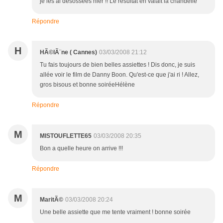
je les ai désossées hier !! Le résultat en valait la chandelle
Répondre
H
HÃ©lÃ¨ne ( Cannes)
03/03/2008 21:12
Tu fais toujours de bien belles assiettes ! Dis donc, je suis
allée voir le film de Danny Boon. Qu'est-ce que j'ai ri ! Allez,
gros bisous et bonne soiréeHélène
Répondre
M
MISTOUFLETTE65
03/03/2008 20:35
Bon a quelle heure on arrive !!!
Répondre
M
MaritÃ©
03/03/2008 20:24
Une belle assiette que me tente vraiment ! bonne soirée