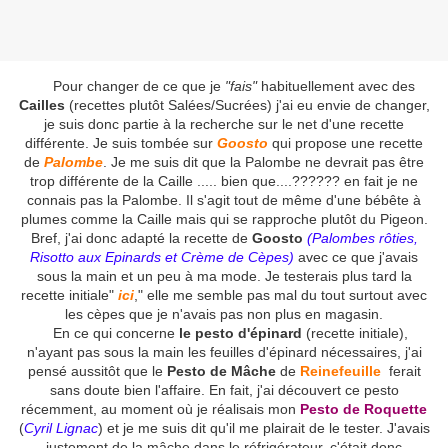
Pour changer de ce que je
"fais"
habituellement avec des
Cailles
(recettes plutôt Salées/Sucrées) j'ai eu envie de changer,
je suis donc partie à la recherche sur le net d'une recette
différente. Je suis tombée sur
Goosto
qui propose une recette
de
Palombe
. Je me suis dit que la Palombe ne devrait pas être
trop différente de la Caille ..... bien que....?????? en fait je ne
connais pas la Palombe. Il s'agit tout de même d'une bébête à
plumes comme la Caille mais qui se rapproche plutôt du Pigeon.
Bref, j'ai donc adapté la recette de
Goosto
(Palombes rôties,
Risotto aux Epinards et Crème de Cèpes)
avec ce que j'avais
sous la main et un peu à ma mode. Je testerais plus tard la
recette initiale"
ici
," elle me semble pas mal du tout surtout avec
les cèpes que je n'avais pas non plus en magasin.
En ce qui concerne
le pesto d'épinard
(recette initiale),
n'ayant pas sous la main les feuilles d'épinard nécessaires, j'ai
pensé aussitôt que le
Pesto de Mâche
de
Reinefeuille
ferait
sans doute bien l'affaire. En fait, j'ai découvert ce pesto
récemment, au moment où je réalisais mon
Pesto de Roquette
(
Cyril Lignac
) et je me suis dit qu'il me plairait de le tester. J'avais
justement de la mâche dans le réfrigérateur, c'était donc