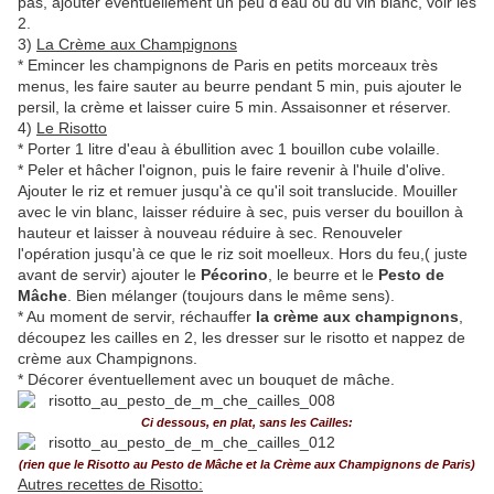
pas, ajouter éventuellement un peu d'eau ou du vin blanc, voir les
2.
3)
La Crème aux Champignons
* Emincer les champignons de Paris en petits morceaux très
menus, les faire sauter au beurre pendant 5 min, puis ajouter le
persil, la crème et laisser cuire 5 min. Assaisonner et réserver.
4)
Le Risotto
* Porter 1 litre d'eau à ébullition avec 1 bouillon cube volaille.
* Peler et hâcher l'oignon, puis le faire revenir à l'huile d'olive.
Ajouter le riz et remuer jusqu'à ce qu'il soit translucide. Mouiller
avec le vin blanc, laisser réduire à sec, puis verser du bouillon à
hauteur et laisser à nouveau réduire à sec. Renouveler
l'opération jusqu'à ce que le riz soit moelleux. Hors du feu,( juste
avant de servir) ajouter le
Pécorino
, le beurre et le
Pesto de
Mâche
. Bien mélanger (toujours dans le même sens).
* Au moment de servir, réchauffer
la crème aux champignons
,
découpez les cailles en 2, les dresser sur le risotto et nappez de
crème aux Champignons.
* Décorer éventuellement avec un bouquet de mâche.
Ci dessous, en plat, sans les Cailles:
(rien que le Risotto au Pesto de Mâche et la Crème aux Champignons de Paris)
Autres recettes de Risotto: