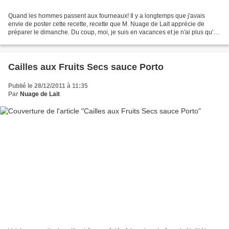
Quand les hommes passent aux fourneaux! Il y a longtemps que j'avais
envie de poster cette recette, recette que M. Nuage de Lait apprécie de
préparer le dimanche. Du coup, moi, je suis en vacances et je n'ai plus qu'à
mettre les pieds sous la table ou...
Cailles aux Fruits Secs sauce Porto
Publié le 28/12/2011 à 11:35
Par
Nuage de Lait