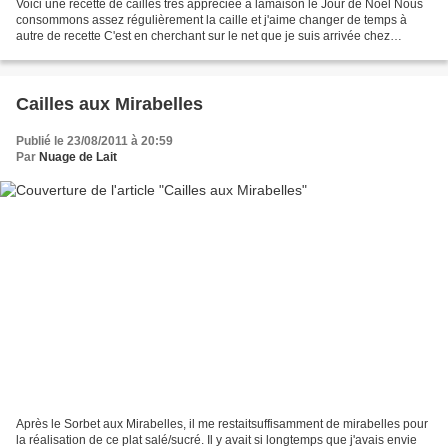
Voici une recette de cailles très appréciée à lamaison le Jour de Noël Nous
consommons assez régulièrement la caille et j'aime changer de temps à
autre de recette C'est en cherchant sur le net que je suis arrivée chez
ÔDélices j'ai immédiatement flasché...
Cailles aux Mirabelles
Publié le 23/08/2011 à 20:59
Par
Nuage de Lait
Après le Sorbet aux Mirabelles, il me restaitsuffisamment de mirabelles pour
la réalisation de ce plat salé/sucré. Il y avait si longtemps que j'avais envie