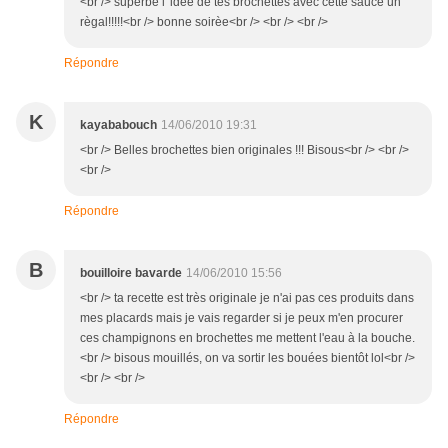
<br /> superbe l' idèe de tes brochettes avec cette sauce un
règal!!!!!<br /> bonne soirèe<br /> <br /> <br />
Répondre
K
kayababouch
14/06/2010 19:31
<br /> Belles brochettes bien originales !!! Bisous<br /> <br />
<br />
Répondre
B
bouilloire bavarde
14/06/2010 15:56
<br /> ta recette est très originale je n'ai pas ces produits dans
mes placards mais je vais regarder si je peux m'en procurer
ces champignons en brochettes me mettent l'eau à la bouche.
<br /> bisous mouillés, on va sortir les bouées bientôt lol<br />
<br /> <br />
Répondre