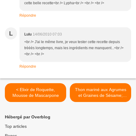
cette belle recette<br /> Lypha<br /> <br /> <br />
Répondre
L
Lulu
14/06/2010 07:03
<br /> J'ai le même livre, je veux tester cette recette depuis
trèèès longtemps, mais les ingrédients me manquent...<br />
<br /> <br />
Répondre
< Elixir de Roquette,
Thon mariné aux Agrumes
Mousse de Mascarpone
et Graines de Sésame;
Yakitori >
Hébergé par Overblog
Top articles
Pages