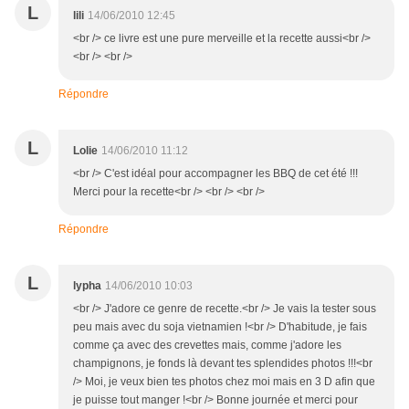
L
lili
14/06/2010 12:45
<br /> ce livre est une pure merveille et la recette aussi<br />
<br /> <br />
Répondre
L
Lolie
14/06/2010 11:12
<br /> C'est idéal pour accompagner les BBQ de cet été !!!
Merci pour la recette<br /> <br /> <br />
Répondre
L
lypha
14/06/2010 10:03
<br /> J'adore ce genre de recette.<br /> Je vais la tester sous
peu mais avec du soja vietnamien !<br /> D'habitude, je fais
comme ça avec des crevettes mais, comme j'adore les
champignons, je fonds là devant tes splendides photos !!!<br
/> Moi, je veux bien tes photos chez moi mais en 3 D afin que
je puisse tout manger !<br /> Bonne journée et merci pour