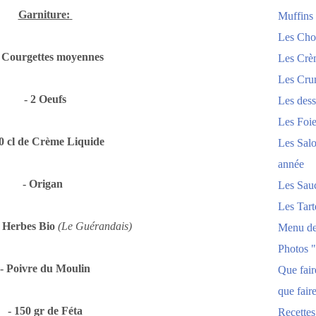
Garniture:
Muffins
Les Chou
2 Courgettes moyennes
Les Crèm
Les Crum
- 2 Oeufs
Les dess
Les Foi
20 cl de Crème Liquide
Les Salo
année
- Origan
Les Sau
Les Tart
x Herbes Bio
(Le Guérandais)
Menu de
Photos 
- Poivre du Moulin
Que fai
que fair
- 150 gr de Féta
Recettes