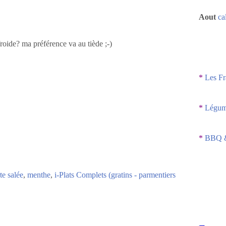
Aout
ca
roide? ma préférence va au tiède ;-)
*
Les Fr
*
Légume
*
BBQ &
rte salée
,
menthe
,
i-Plats Complets (gratins - parmentiers