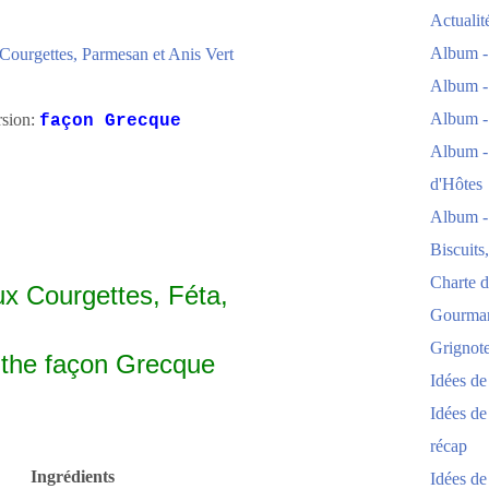
Actuali
Album -
 Courgettes, Parmesan et Anis Vert
Album -
Album -
rsion:
façon Grecque
Album -
d'Hôtes
Album -
Biscuits
Charte d
ux Courgettes, Féta,
Gourmand
Grignoter
the façon Grecque
Idées d
Idées de
récap
Ingrédients
Idées de