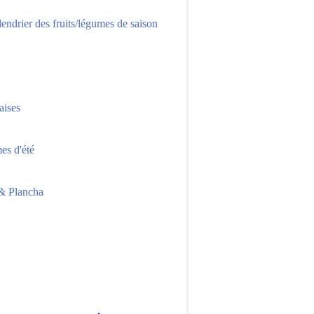
lendrier des fruits/légumes de saison
aises
s d'été
 Plancha