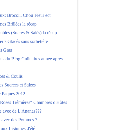
x: Brocoli, Chou-Fleur ect
es Brûlées la récap
bles (Sucrés & Salés) la récap
erts Glacés sans sorbetière
es Gras
ns du Blog Culinaires année après
ces & Coulis
es Sucrées et Salées
 Pâques 2012
"Roses Trémières" Chambres d'Hôtes
re avec de L'Ananas???
e avec des Pommes ?
 aux Légumes d'été