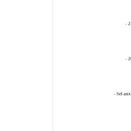
- 
- 
- Sel au