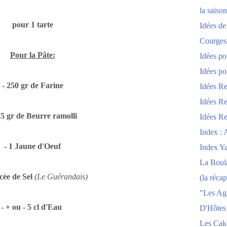
la saison
pour 1 tarte
Idées de
Courges
Pour la Pâte:
Idées po
Idées po
- 250 gr de Farine
Idées Re
Idées Re
25 gr de Beurre ramolli
Idées Re
Index : 
- 1 Jaune d'Oeuf
Index Y
La Boula
cée de Sel
(Le Guérandais)
(la récap
"Les Ag
- + ou - 5 cl d'Eau
D'Hôtes
Les Cak