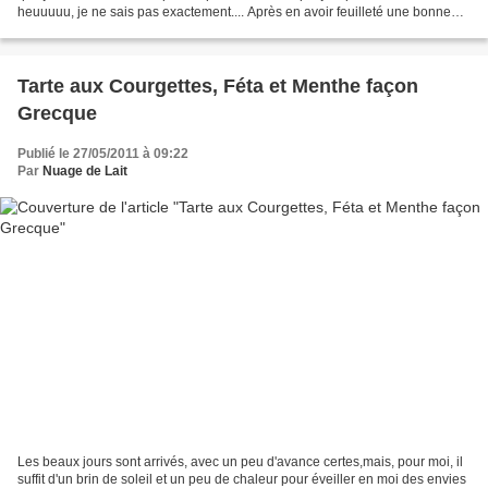
heuuuuu, je ne sais pas exactement.... Après en avoir feuilleté une bonne
dizaine, j'ai fini par abandonner...
Tarte aux Courgettes, Féta et Menthe façon
Grecque
Publié le 27/05/2011 à 09:22
Par
Nuage de Lait
Les beaux jours sont arrivés, avec un peu d'avance certes,mais, pour moi, il
suffit d'un brin de soleil et un peu de chaleur pour éveiller en moi des envies