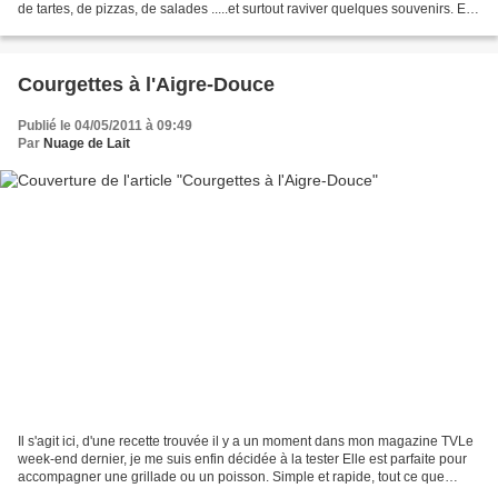
de tartes, de pizzas, de salades .....et surtout raviver quelques souvenirs. En
effet, et je ne...
Courgettes à l'Aigre-Douce
Publié le 04/05/2011 à 09:49
Par
Nuage de Lait
Il s'agit ici, d'une recette trouvée il y a un moment dans mon magazine TVLe
week-end dernier, je me suis enfin décidée à la tester Elle est parfaite pour
accompagner une grillade ou un poisson. Simple et rapide, tout ce que
j'aime..... Passons donc à...