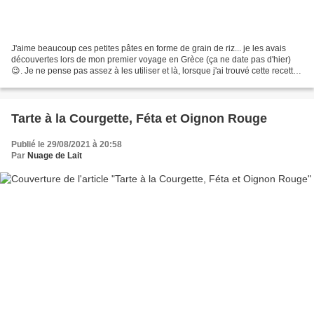
J'aime beaucoup ces petites pâtes en forme de grain de riz... je les avais
découvertes lors de mon premier voyage en Grèce (ça ne date pas d'hier)
😉. Je ne pense pas assez à les utiliser et là, lorsque j'ai trouvé cette recette
sur le blog de Natacha...
Tarte à la Courgette, Féta et Oignon Rouge
Publié le 29/08/2021 à 20:58
Par
Nuage de Lait