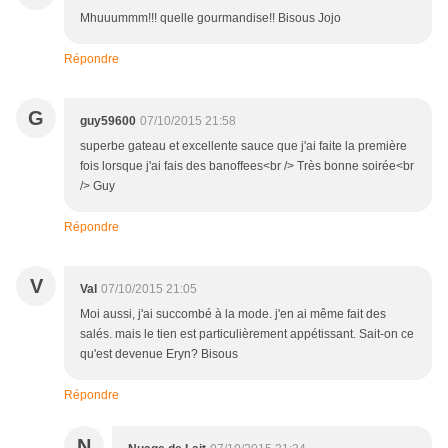
Mhuuummm!!! quelle gourmandise!! Bisous Jojo
Répondre
G
guy59600
07/10/2015 21:58
superbe gateau et excellente sauce que j'ai faite la première
fois lorsque j'ai fais des banoffees<br /> Très bonne soirée<br
/> Guy
Répondre
V
Val
07/10/2015 21:05
Moi aussi, j'ai succombé à la mode. j'en ai même fait des
salés. mais le tien est particulièrement appétissant. Sait-on ce
qu'est devenue Eryn? Bisous
Répondre
N