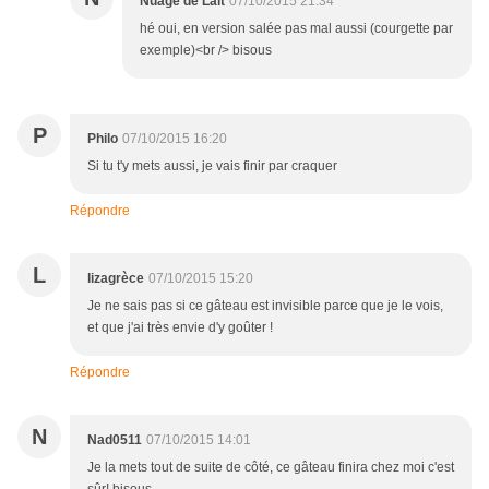
Nuage de Lait
07/10/2015 21:34
hé oui, en version salée pas mal aussi (courgette par
exemple)<br /> bisous
P
Philo
07/10/2015 16:20
Si tu t'y mets aussi, je vais finir par craquer
Répondre
L
lizagrèce
07/10/2015 15:20
Je ne sais pas si ce gâteau est invisible parce que je le vois,
et que j'ai très envie d'y goûter !
Répondre
N
Nad0511
07/10/2015 14:01
Je la mets tout de suite de côté, ce gâteau finira chez moi c'est