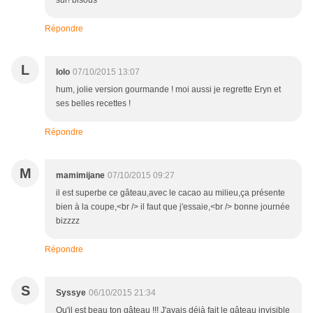
sûr! bisous
Répondre
L
lolo
07/10/2015 13:07
hum, jolie version gourmande ! moi aussi je regrette Eryn et
ses belles recettes !
Répondre
M
mamimijane
07/10/2015 09:27
il est superbe ce gâteau,avec le cacao au milieu,ça présente
bien à la coupe,<br /> il faut que j'essaie,<br /> bonne journée
bizzzz
Répondre
S
Syssye
06/10/2015 21:34
Qu'il est beau ton gâteau !!! J'avais déjà fait le gâteau invisible