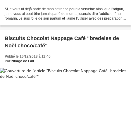
Si je vous ai déjà parlé de mon attirance pour la verveine ainsi que l'origan,
je ne vous ai peut-être jamais parlé de mon.... j'oserais dire "addiction" au
romarin. Je suis folle de son parfum et j'aime l'utiliser avec des préparations
sucrées telle...
Biscuits Chocolat Nappage Café "bredeles de
Noël choco/café"
Publié le 16/12/2018 à 11:40
Par
Nuage de Lait