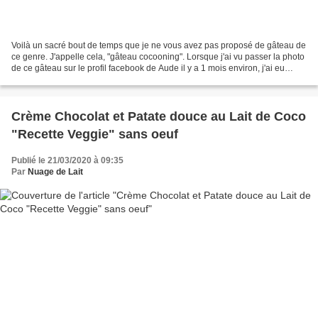
Voilà un sacré bout de temps que je ne vous avez pas proposé de gâteau de
ce genre. J'appelle cela, "gâteau cocooning". Lorsque j'ai vu passer la photo
de ce gâteau sur le profil facebook de Aude il y a 1 mois environ, j'ai eu
envie de le réaliser. J'avais...
Crème Chocolat et Patate douce au Lait de Coco
"Recette Veggie" sans oeuf
Publié le 21/03/2020 à 09:35
Par
Nuage de Lait