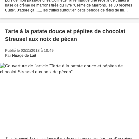
Lors de mon passage chez Colinette j'ai remarqué une recette de truffes à
base de crème de marrons tirée du livre "Crème de Marrons, les 30 recettes
Culte". J'adore ça........ les truffes surtout en cette période de fêtes de fin
d'année. J'ai tout de...
Tarte à la patate douce et pépites de chocolat
Streusel aux noix de pécan
Publié le 02/11/2018 à 18:49
Par
Nuage de Lait
J'ai découvert, la patate douce il y a de nombreuses années lors d'un séjour