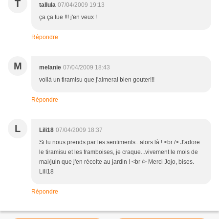
T
tallula
07/04/2009 19:13
ça ça tue !!! j'en veux !
Répondre
M
melanie
07/04/2009 18:43
voilà un tiramisu que j'aimerai bien gouter!!!
Répondre
L
Lili18
07/04/2009 18:37
Si tu nous prends par les sentiments...alors là ! <br /> J'adore
le tiramisu et les framboises, je craque...vivement le mois de
mai/juin que j'en récolte au jardin ! <br /> Merci Jojo, bises.
Lili18
Répondre