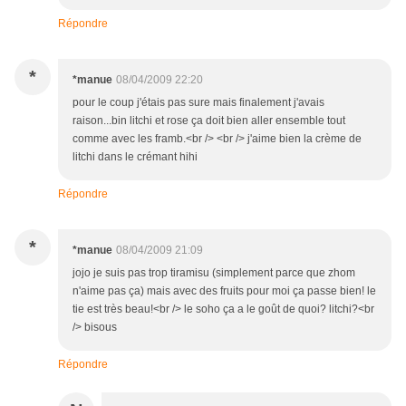
Répondre
*
*manue
08/04/2009 22:20
pour le coup j'étais pas sure mais finalement j'avais
raison...bin litchi et rose ça doit bien aller ensemble tout
comme avec les framb.<br /> <br /> j'aime bien la crème de
litchi dans le crémant hihi
Répondre
*
*manue
08/04/2009 21:09
jojo je suis pas trop tiramisu (simplement parce que zhom
n'aime pas ça) mais avec des fruits pour moi ça passe bien! le
tie est très beau!<br /> le soho ça a le goût de quoi? litchi?<br
/> bisous
Répondre