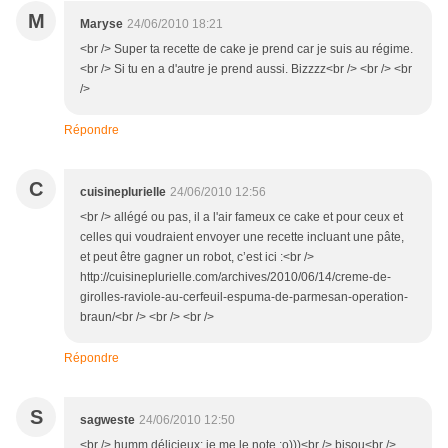
M
Maryse
24/06/2010 18:21
<br /> Super ta recette de cake je prend car je suis au régime.
<br /> Si tu en a d'autre je prend aussi. Bizzzz<br /> <br /> <br
/>
Répondre
C
cuisineplurielle
24/06/2010 12:56
<br /> allégé ou pas, il a l'air fameux ce cake et pour ceux et
celles qui voudraient envoyer une recette incluant une pâte,
et peut être gagner un robot, c’est ici :<br />
http://cuisineplurielle.com/archives/2010/06/14/creme-de-
girolles-raviole-au-cerfeuil-espuma-de-parmesan-operation-
braun/<br /> <br /> <br />
Répondre
S
sagweste
24/06/2010 12:50
<br /> humm délicieux: je me le note ;o)))<br /> bisou<br />