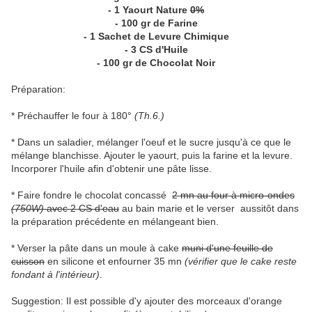
- 1 Yaourt Nature
0%
- 100 gr de Farine
- 1 Sachet de Levure Chimique
- 3 CS d'Huile
- 100 gr de Chocolat Noir
Préparation:
* Préchauffer le four à 180°
(Th.6.)
* Dans un saladier, mélanger l'oeuf et le sucre jusqu'à ce que le
mélange blanchisse. Ajouter le yaourt, puis la farine et la levure.
Incorporer l'huile afin d'obtenir une pâte lisse.
* Faire fondre le chocolat concassé
2 mn au four à micro-ondes
(750W)
avec 2 CS d'eau
au bain marie et le verser aussitôt dans
la préparation précédente en mélangeant bien.
* Verser la pâte dans un moule à cake
muni d'une feuille de
cuisson
en silicone et enfourner 35 mn
(vérifier que le cake
reste
fondant à l'intérieur)
.
Suggestion: Il est possible d'y ajouter des morceaux d'orange