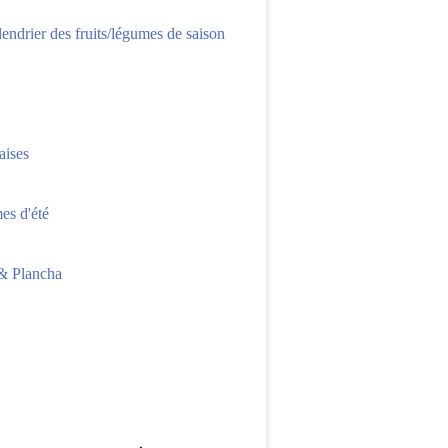
lendrier des fruits/légumes de saison
aises
s d'été
 Plancha