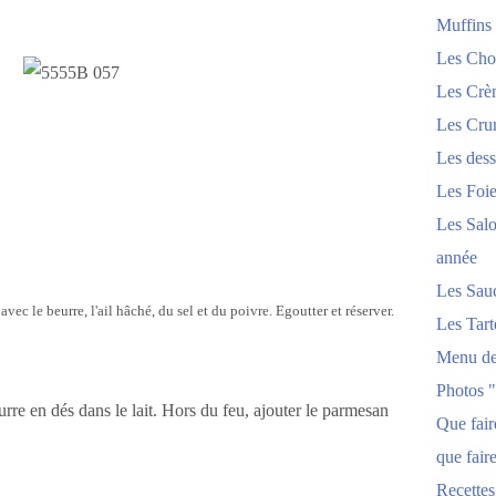
Muffins
Les Chou
Les Crèm
Les Crum
Les dess
Les Foi
Les Salo
année
Les Sau
vec le beurre, l'ail hâché, du sel et du poivre. Egoutter et réserver.
Les Tart
Menu de
Photos 
urre en dés dans le lait. Hors du feu, ajouter le parmesan
Que fai
que fair
Recettes