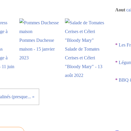
Aout
ca
Pommes Duchesse
*
Les Fr
ss
maison - 15 janvier
Salade de Tomates
ge à
2023
Cerises et Céleri
*
Légume
 11 juin
"Bloody Mary" - 13
août 2022
*
BBQ &
linés (presque... »