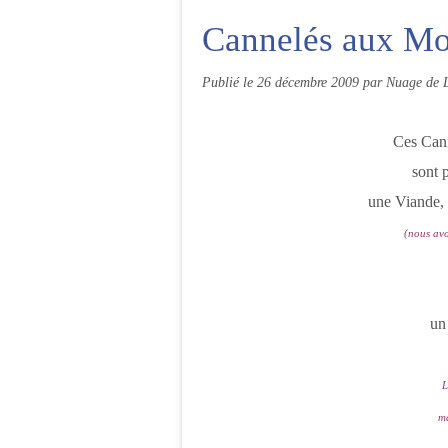
Cannelés aux Mo
Publié le
26 décembre 2009
par Nuage de L
Ces Cann
sont 
une Viande, 
(nous avo
un 
L
m