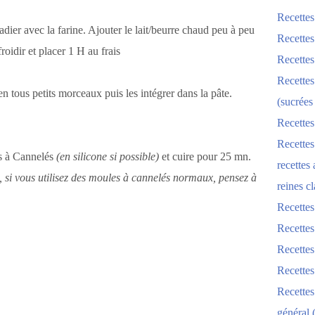
Recettes
ladier avec la farine. Ajouter le lait/beurre chaud peu à peu
Recettes
roidir et placer 1 H au frais
Recettes
Recettes
en tous petits morceaux puis les intégrer dans la pâte.
(sucrées
Recettes
Recettes
es à Cannelés
(en silicone si possible)
et cuire pour 25 mn.
recettes
s, si vous utilisez des moules à cannelés normaux, pensez à
reines cl
Recettes
Recettes
Recettes
Recette
Recette
général 