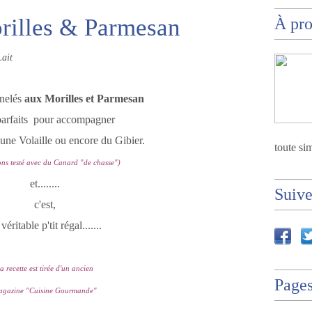
rilles & Parmesan
À pr
ait
elés
aux Morilles et Parmesan
parfaits pour accompagner
une Volaille ou encore du Gibier.
toute sim
ns testé avec du Canard "de chasse")
et........
Suiv
c'est,
véritable p'tit régal.......
a recette est tirée d'un ancien
Page
agazine "Cuisine Gourmande"