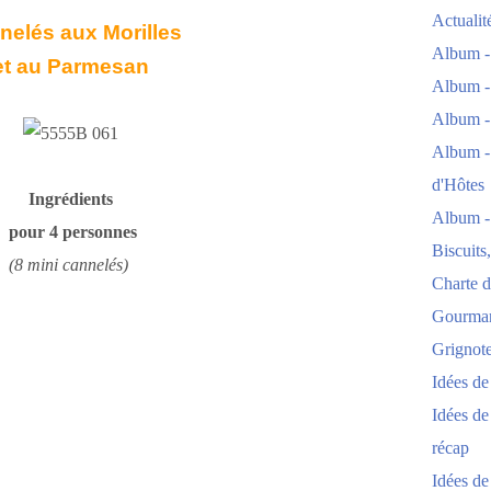
Actuali
nelés aux Morilles
Album -
et au Parmesan
Album -
Album -
Album -
d'Hôtes
Ingrédients
Album -
pour 4 personnes
Biscuits
(8 mini cannelés)
Charte d
Gourmand
Grignoter
Idées d
Idées de
récap
Idées de