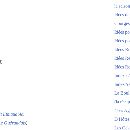
la saison
Idées de
Courges
Idées po
Idées po
Idées Re
Idées Re
d)
Idées Re
Index : 
Index Y
La Boula
(la récap
"Les Ag
t Ethiquable
)
D'Hôtes
Le Guérandais
)
Les Cak