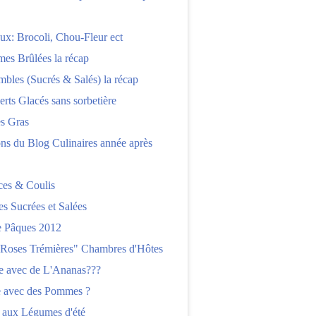
x: Brocoli, Chou-Fleur ect
es Brûlées la récap
bles (Sucrés & Salés) la récap
erts Glacés sans sorbetière
es Gras
ns du Blog Culinaires année après
ces & Coulis
es Sucrées et Salées
 Pâques 2012
"Roses Trémières" Chambres d'Hôtes
re avec de L'Ananas???
e avec des Pommes ?
 aux Légumes d'été