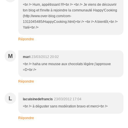
<br /> Hum, appétissant !!!!<br /> <br /> Je viens de découvrir
ton blog et t'invite à rejoindre la communauté Happy'Cooking
(http://www.over-blog.com/com-
1311045485/HappyCooking.html)<br /> <br /> A bientôt,<br />
Yalé<br />
Répondre
M
mari
23/03/2012 20:02
<br /> haha une mousse aux chocolats légère j'approuve
=D<br />
Répondre
L
lacuisinedefrancis
23/03/2012 17:04
<br /> à déguster sans modération bravo et merci<br />
Répondre