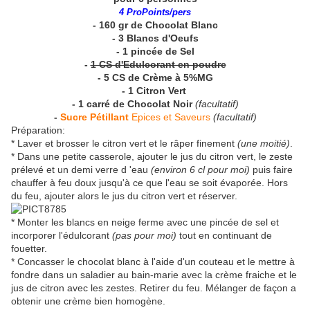
4 ProPoints/pers
- 160 gr de Chocolat Blanc
- 3 Blancs d'Oeufs
- 1 pincée de Sel
-
1 CS d'Edulcorant en poudre
- 5 CS de Crème à 5%MG
- 1 Citron Vert
- 1 carré de Chocolat Noir
(facultatif)
-
Sucre Pétillant
Epices et Saveurs
(facultatif)
Préparation:
* Laver et brosser le citron vert et le râper finement
(une moitié)
.
* Dans une petite casserole, ajouter le jus du citron vert, le zeste
prélevé et un demi verre d 'eau
(environ 6 cl pour moi)
puis faire
chauffer à feu doux jusqu'à ce que l'eau se soit évaporée. Hors
du feu, ajouter alors le jus du citron vert et réserver.
* Monter les blancs en neige ferme avec une pincée de sel et
incorporer l'édulcorant
(pas pour moi)
tout en continuant de
fouetter.
* Concasser le chocolat blanc à l'aide d'un couteau et le mettre à
fondre dans un saladier au bain-marie avec la crème fraiche et le
jus de citron avec les zestes. Retirer du feu. Mélanger de façon a
obtenir une crème bien homogène.