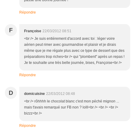
passe une bonne journée !
Répondre
F
Françoise
22/03/2012 08:51
<br /> Je suis entièrement d'accord avec toi : léger voire
aérien peut rimer avec gourmandise et plaisir et je dirais
même que je me régale plus avec ce type de dessert que des
préparations trop riches<br /> qui "plombent" après un repas !
Je te souhaite une très belle journée, bises, Françoise<br />
Répondre
D
domicuisine
22/03/2012 08:48
<br /> rôhhhh le chocolat blanc c'est mon péché mignon ...
mais t'avais remarqué sur FB non ? lolll<br /> <br /> <br />
bizzz<br />
Répondre