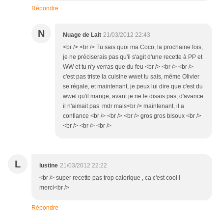
Répondre
N
Nuage de Lait
21/03/2012 22:43
<br /> <br /> Tu sais quoi ma Coco, la prochaine fois,
je ne préciserais pas qu'il s'agit d'une recette à PP et
WW et tu n'y verras que du feu <br /> <br /> <br />
c'est pas triste la cuisine wwet tu sais, même Olivier
se régale, et maintenant, je peux lui dire que c'est du
wwet qu'il mange, avant je ne le disais pas, d'avance
il n'aimait pas mdr mais<br /> maintenant, il a
confiance <br /> <br /> <br /> gros gros bisoux <br />
<br /> <br /> <br />
L
lustine
21/03/2012 22:22
<br /> super recette pas trop calorique , ca c'est cool !
merci<br />
Répondre