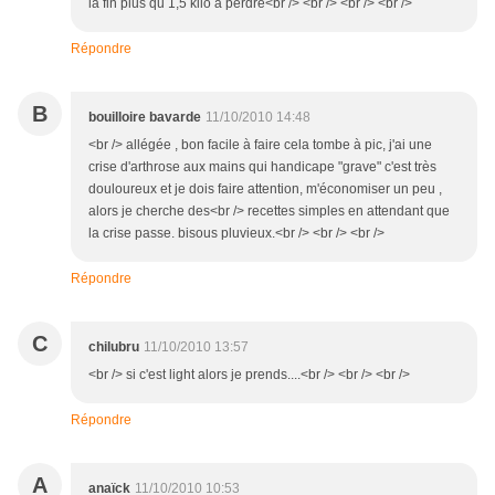
la fin plus qu 1,5 kilo à perdre<br /> <br /> <br /> <br />
Répondre
B
bouilloire bavarde
11/10/2010 14:48
<br /> allégée , bon facile à faire cela tombe à pic, j'ai une
crise d'arthrose aux mains qui handicape "grave" c'est très
douloureux et je dois faire attention, m'économiser un peu ,
alors je cherche des<br /> recettes simples en attendant que
la crise passe. bisous pluvieux.<br /> <br /> <br />
Répondre
C
chilubru
11/10/2010 13:57
<br /> si c'est light alors je prends....<br /> <br /> <br />
Répondre
A
anaïck
11/10/2010 10:53