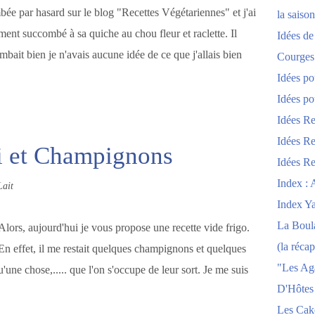
bée par hasard sur le blog "Recettes Végétariennes" et j'ai
la saison
ent succombé à sa quiche au chou fleur et raclette. Il
Idées de
tombait bien je n'avais aucune idée de ce que j'allais bien
Courges
Idées po
Idées po
Idées Re
Idées Re
i et Champignons
Idées Re
Index : 
Lait
Index Y
La Boula
Alors, aujourd'hui je vous propose une recette vide frigo.
(la récap
En effet, il me restait quelques champignons et quelques
"Les Ag
'une chose,..... que l'on s'occupe de leur sort. Je me suis
D'Hôtes
Les Cak