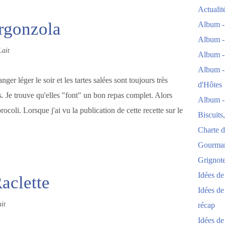
Actuali
rgonzola
Album -
Album -
Lait
Album -
Album -
nger léger le soir et les tartes salées sont toujours très
d'Hôtes
. Je trouve qu'elles "font" un bon repas complet. Alors
Album -
brocoli. Lorsque j'ai vu la publication de cette recette sur le
Biscuits
Charte d
Gourmand
Grignoter
Idées d
aclette
Idées de
it
récap
Idées de