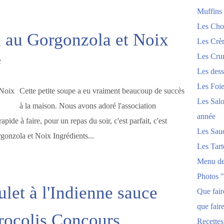
Muffins
Les Chou
 au Gorgonzola et Noix
Les Crèm
Les Crum
t
Les dess
Les Foi
Cette petite soupe a eu vraiment beaucoup de succès
Les Salo
à la maison. Nous avons adoré l'association
année
pide à faire, pour un repas du soir, c'est parfait, c'est
Les Sau
gonzola et Noix Ingrédients...
Les Tart
Menu de
Photos 
let à l'Indienne sauce
Que fai
que fair
rocolis Concours
Recettes