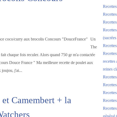
Recettes
Recettes
Recettes
Recettes
(sucrées
Un
Recettes
The
Recettes
e fait chaque fois reculer. Alors quand 750 gr m'a contactée
recettes
cours Douce France " Ma meilleure recette de poulet aux
reines cl
oujou, j'ai...
Recettes
Recettes
Recettes
s et Camembert + la
Recette
Recette
Watchers
général 