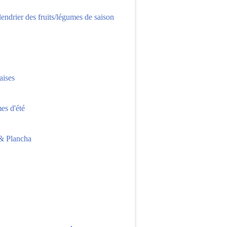
lendrier des fruits/légumes de saison
aises
s d'été
 Plancha