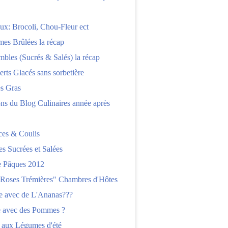
x: Brocoli, Chou-Fleur ect
es Brûlées la récap
bles (Sucrés & Salés) la récap
erts Glacés sans sorbetière
es Gras
ns du Blog Culinaires année après
ces & Coulis
es Sucrées et Salées
 Pâques 2012
"Roses Trémières" Chambres d'Hôtes
re avec de L'Ananas???
e avec des Pommes ?
 aux Légumes d'été