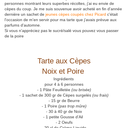
personnes montrant leurs superbes récoltes, j'ai eu envie de
cèpes du coup. Je me suis souvenue avoir acheté en fin d'année
dernière un sachet de
jeunes cèpes coupés chez Picard
c'était
l'occasion de m'en servir pour ma tarte que j'avais prévue aux
parfums d'automne.
Si vous n'appréciez pas le sucré/salé vous pouvez vous passer
de la poire
Tarte aux Cèpes
Noix et Poire
Ingrédients
pour 4 à 6 personnes
- 1 Pâte Feuilletée
(ou brisée)
- 1 sachet de 300 gr de Cèpes surgelés
(ou frais)
- 15 gr de Beurre
- 1 Poire
(pas trop mûre)
- 30 à 40 gr de Noix
- 1 petite Gousse d'Ail
- 2 Oeufs
- 20 cl de Crème Liquide