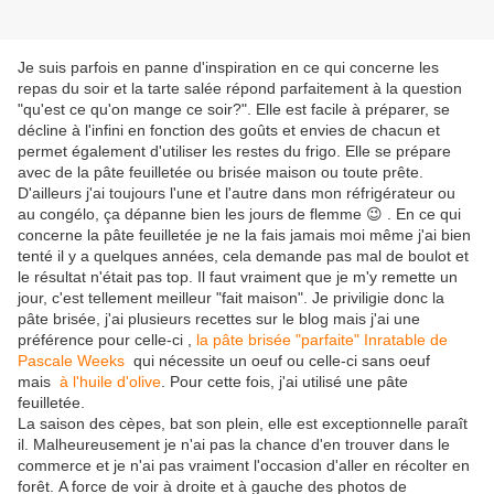
Je suis parfois en panne d'inspiration en ce qui concerne les
repas du soir et la tarte salée répond parfaitement à la question
"qu'est ce qu'on mange ce soir?". Elle est facile à préparer, se
décline à l'infini en fonction des goûts et envies de chacun et
permet également d'utiliser les restes du frigo. Elle se prépare
avec de la pâte feuilletée ou brisée maison ou toute prête.
D'ailleurs j'ai toujours l'une et l'autre dans mon réfrigérateur ou
au congélo, ça dépanne bien les jours de flemme 😉 . En ce qui
concerne la pâte feuilletée je ne la fais jamais moi même j'ai bien
tenté il y a quelques années, cela demande pas mal de boulot et
le résultat n'était pas top. Il faut vraiment que je m'y remette un
jour, c'est tellement meilleur "fait maison". Je priviligie donc la
pâte brisée, j'ai plusieurs recettes sur le blog mais j'ai une
préférence pour celle-ci ,
la pâte brisée "parfaite" Inratable de
Pascale Weeks
qui nécessite un oeuf ou celle-ci sans oeuf
mais
à l'huile d'olive
. Pour cette fois, j'ai utilisé une pâte
feuilletée.
La saison des cèpes, bat son plein, elle est exceptionnelle paraît
il. Malheureusement je n'ai pas la chance d'en trouver dans le
commerce et je n'ai pas vraiment l'occasion d'aller en récolter en
forêt. A force de voir à droite et à gauche des photos de