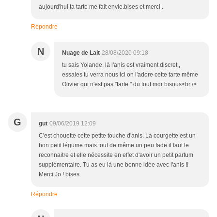
aujourd'hui ta tarte me fait envie.bises et merci .
Répondre
N
Nuage de Lait
28/08/2020 09:18
tu sais Yolande, là l'anis est vraiment discret ,
essaies tu verra nous ici on l'adore cette tarte même
Olivier qui n'est pas "tarte " du tout mdr bisous<br />
G
gut
09/06/2019 12:09
C'est chouette cette petite touche d'anis. La courgette est un
bon petit légume mais tout de même un peu fade il faut le
reconnaitre et elle nécessite en effet d'avoir un petit parfum
supplémentaire. Tu as eu là une bonne idée avec l'anis !!
Merci Jo ! bises
Répondre