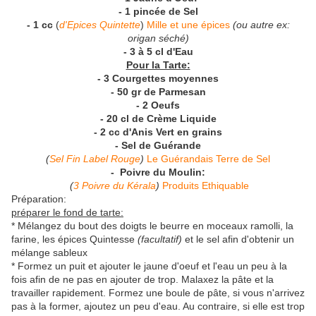
- 1 pincée de Sel
- 1 cc
(
d'Epices Quintette
)
Mille et une épices
(ou autre ex:
origan séché)
- 3 à 5 cl d'Eau
Pour la Tarte:
- 3 Courgettes moyennes
- 50 gr de Parmesan
- 2 Oeufs
- 20 cl de Crème Liquide
- 2 cc d'Anis Vert en grains
- Sel de Guérande
(
Sel Fin Label Rouge
)
Le Guérandais Terre de Sel
- Poivre du Moulin:
(
3 Poivre du Kérala
)
Produits Ethiquable
Préparation:
préparer le fond de tarte:
* Mélangez du bout des doigts le beurre en moceaux ramolli, la
farine, les épices Quintesse
(facultatif)
et le sel afin d'obtenir un
mélange sableux
* Formez un puit et ajouter le jaune d'oeuf et l'eau un peu à la
fois afin de ne pas en ajouter de trop. Malaxez la pâte et la
travailler rapidement. Formez une boule de pâte, si vous n'arrivez
pas à la former, ajoutez un peu d'eau. Au contraire, si elle est trop