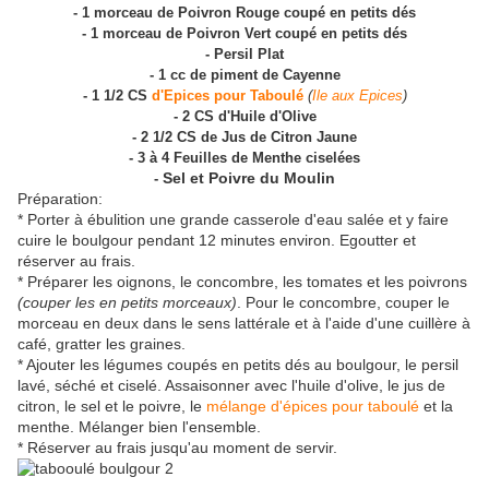
- 1 morceau de Poivron Rouge coupé en petits dés
- 1 morceau de Poivron Vert coupé en petits dés
- Persil Plat
- 1 cc de piment de Cayenne
- 1 1/2 CS
d'Epices pour Taboulé
(
Ile aux Epices
)
- 2 CS d'Huile d'Olive
- 2 1/2 CS de Jus de Citron Jaune
- 3 à 4 Feuilles de Menthe ciselées
-
Sel et Poivre du Moulin
Préparation:
* Porter à ébulition une grande casserole d'eau salée et y faire
cuire le boulgour pendant 12 minutes environ. Egoutter et
réserver au frais.
* Préparer les oignons, le concombre, les tomates et les poivrons
(couper les en petits morceaux)
. Pour le concombre, couper le
morceau en deux dans le sens lattérale et à l'aide d'une cuillère à
café, gratter les graines.
* Ajouter les légumes coupés en petits dés au boulgour, le persil
lavé, séché et ciselé. Assaisonner avec l'huile d'olive, le jus de
citron, le sel et le poivre, le
mélange d'épices pour taboulé
et la
menthe. Mélanger bien l'ensemble.
* Réserver au frais jusqu'au moment de servir.