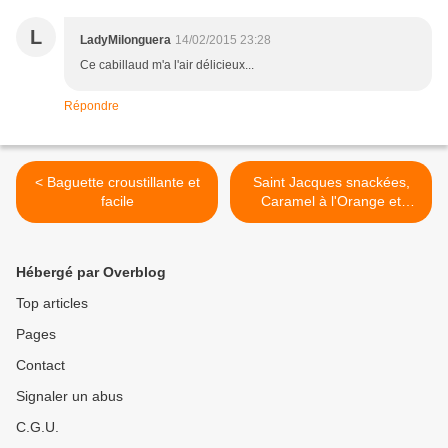
L
LadyMilonguera
14/02/2015 23:28
Ce cabillaud m'a l'air délicieux...
Répondre
< Baguette croustillante et
Saint Jacques snackées,
facile
Caramel à l'Orange et
Gingembre;Riz sauté aux
Epinards >
Hébergé par Overblog
Top articles
Pages
Contact
Signaler un abus
C.G.U.