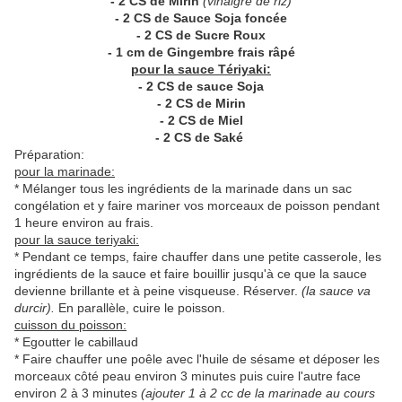
- 2 CS de Mirin
(vinaigre de riz)
- 2 CS de Sauce Soja foncée
- 2 CS de Sucre Roux
- 1 cm de Gingembre frais râpé
pour la sauce Tériyaki:
- 2 CS de sauce Soja
- 2 CS de Mirin
- 2 CS de Miel
- 2 CS de Saké
Préparation:
pour la marinade:
* Mélanger tous les ingrédients de la marinade dans un sac
congélation et y faire mariner vos morceaux de poisson pendant
1 heure environ au frais.
pour la sauce teriyaki:
* Pendant ce temps, faire chauffer dans une petite casserole, les
ingrédients de la sauce et faire bouillir jusqu'à ce que la sauce
devienne brillante et à peine visqueuse. Réserver.
(la sauce va
durcir).
En parallèle, cuire le poisson.
cuisson du poisson:
* Egoutter le cabillaud
* Faire chauffer une poêle avec l'huile de sésame et déposer les
morceaux côté peau environ 3 minutes puis cuire l'autre face
environ 2 à 3 minutes
(ajouter 1 à 2 cc de la marinade au cours