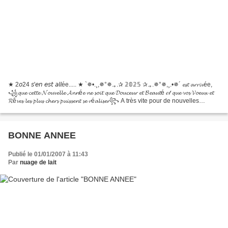
★ 2𝘰24 𝘴'𝘦𝘯 𝘦𝘴𝘵 𝘢𝘭𝘭ée..... ★ `✵•.¸,✵°✵.｡.✰ 𝟚𝟘𝟚𝟝 ✰.｡.✵°✵,¸.•✵´ 𝓮𝓼𝓽 𝓪𝓻𝓻𝓲𝓿ée,
꧁𝓺𝓾𝓮 𝓬𝓮𝓽𝓽𝓮 𝓝𝓸𝓾𝓿𝓮𝓵𝓵𝓮 𝓐𝓷𝓷é𝓮 𝓷𝓮 𝓼𝓸𝓲𝓽 𝓺𝓾𝓮 𝓓𝓸𝓾𝓬𝓮𝓾𝓻 𝓮𝓽 𝓑𝓮𝓪𝓾𝓽é 𝑒𝓉 𝓺𝓾𝓮 𝓿𝓸𝓼 𝓥𝓸𝓮𝓾𝔁 𝓮𝓽
𝓡ê𝓿𝓮𝓼 𝓵𝓮𝓼 𝓹𝓵𝓾𝓼 𝓬𝓱𝓮𝓻𝓼 𝓹𝓾𝓲𝓼𝓼𝓮𝓷𝓽 𝓼𝓮 𝓻é𝓪𝓵𝓲𝓼𝓮𝓻꧂ A très vite pour de nouvelles
recettes 😉
BONNE ANNEE
Publié le 01/01/2007 à 11:43
Par
nuage de lait