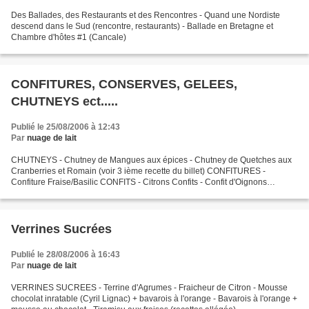
Des Ballades, des Restaurants et des Rencontres - Quand une Nordiste
descend dans le Sud (rencontre, restaurants) - Ballade en Bretagne et
Chambre d'hôtes #1 (Cancale)
CONFITURES, CONSERVES, GELEES,
CHUTNEYS ect.....
Publié le 25/08/2006 à 12:43
Par
nuage de lait
CHUTNEYS - Chutney de Mangues aux épices - Chutney de Quetches aux
Cranberries et Romain (voir 3 ième recette du billet) CONFITURES -
Confiture Fraise/Basilic CONFITS - Citrons Confits - Confit d'Oignons
Rouges au Cassis CONSERVES - Tomates Confites
Verrines Sucrées
Publié le 28/08/2006 à 16:43
Par
nuage de lait
VERRINES SUCREES - Terrine d'Agrumes - Fraicheur de Citron - Mousse
chocolat inratable (Cyril Lignac) + bavarois à l'orange - Bavarois à l'orange +