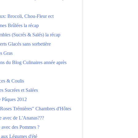
x: Brocoli, Chou-Fleur ect
es Brûlées la récap
bles (Sucrés & Salés) la récap
erts Glacés sans sorbetière
es Gras
ns du Blog Culinaires année après
ces & Coulis
es Sucrées et Salées
 Pâques 2012
"Roses Trémières" Chambres d'Hôtes
re avec de L'Ananas???
e avec des Pommes ?
 aux Légumes d'été