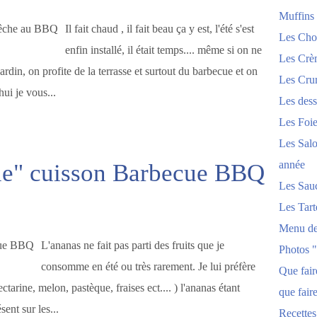
Muffins
Il fait chaud , il fait beau ça y est, l'été s'est
Les Chou
enfin installé, il était temps.... même si on ne
Les Crèm
ardin, on profite de la terrasse et surtout du barbecue et on
Les Crum
hui je vous...
Les dess
Les Foi
Les Salo
année
ue" cuisson Barbecue BBQ
Les Sau
Les Tart
Menu de
L'ananas ne fait pas parti des fruits que je
Photos 
consomme en été ou très rarement. Je lui préfère
Que fai
nectarine, melon, pastèque, fraises ect.... ) l'ananas étant
que fair
sent sur les...
Recettes