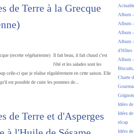
 de Terre à la Grecque
Actuali
Album -
enne)
Album -
Album -
Album -
d'Hôtes
Il fait beau, il fait chaud c'est
Album -
l'été et les salades sont les
Biscuits
p celle-ci que je réalise régulièrement en cette saison. Elle
Charte d
 qu'il est possible de cuire les pommes de...
Gourmand
Grignoter
Idées d
 de Terre et d'Asperges
Idées de
récap
te à l'Huile de Sésame
Idées de