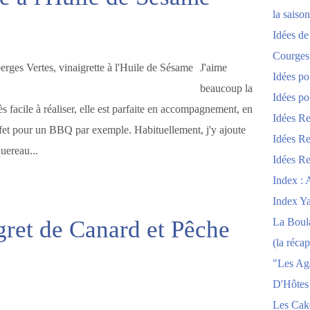
la saison
Idées de
Courges
J'aime
Idées po
beaucoup la
Idées po
s facile à réaliser, elle est parfaite en accompagnement, en
Idées Re
fet pour un BBQ par exemple. Habituellement, j'y ajoute
Idées Re
uereau...
Idées Re
Index : 
Index Y
ret de Canard et Pêche
La Boula
(la récap
"Les Ag
D'Hôtes
Les Cak