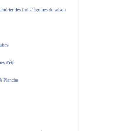
lendrier des fruits/légumes de saison
aises
s d'été
 Plancha