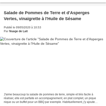
2006. J'étais persuadée qu'elle...
Salade de Pommes de Terre et d'Asperges
Vertes, vinaigrette à l'Huile de Sésame
Publié le 09/05/2020 à 10:53
Par
Nuage de Lait
J'aime beaucoup la salade de pommes de terre, simple et très facile à
réaliser, elle est parfaite en accompagnement, en plat complet, un pique
nique ou un buffet pour un BBQ par exemple. Habituellement, j'y ajoute
souvent des haricots verts et/ou du maquereau...