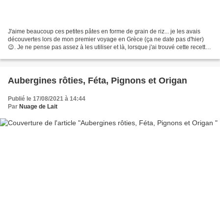
J'aime beaucoup ces petites pâtes en forme de grain de riz... je les avais
découvertes lors de mon premier voyage en Grèce (ça ne date pas d'hier)
😉. Je ne pense pas assez à les utiliser et là, lorsque j'ai trouvé cette recette
sur le blog de Natacha...
Aubergines rôties, Féta, Pignons et Origan
Publié le 17/08/2021 à 14:44
Par
Nuage de Lait