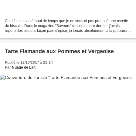
Cela fait un sacré bout de temps que je ne vous ai pas proposé une recette
de biscuits. Dans le magazine "Saveurs" de septembre dernier, j'avais
repéré des biscuits façon pain d'épice, je tenais absoluement à la préparer
et voilà qui est fait. Ils sont...
Tarte Flamande aux Pommes et Vergeoise
Publié le 12/10/2017 à 21:14
Par
Nuage de Lait