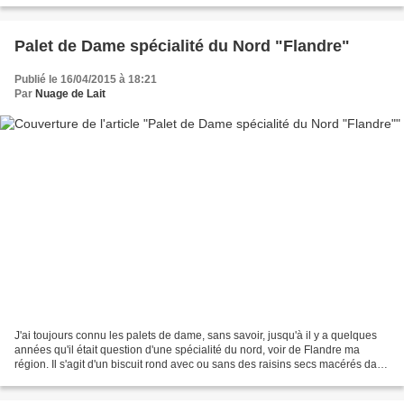
Palet de Dame spécialité du Nord "Flandre"
Publié le 16/04/2015 à 18:21
Par
Nuage de Lait
J'ai toujours connu les palets de dame, sans savoir, jusqu'à il y a quelques
années qu'il était question d'une spécialité du nord, voir de Flandre ma
région. Il s'agit d'un biscuit rond avec ou sans des raisins secs macérés dans
du rhum (hé oui, on est...