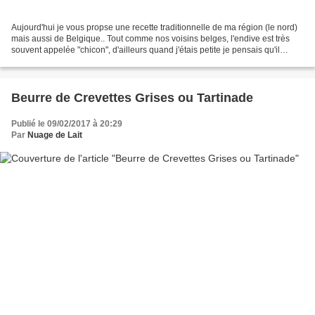
Aujourd'hui je vous propse une recette traditionnelle de ma région (le nord)
mais aussi de Belgique.. Tout comme nos voisins belges, l'endive est très
souvent appelée "chicon", d'ailleurs quand j'étais petite je pensais qu'il
s'agissait de 2 produits...
Beurre de Crevettes Grises ou Tartinade
Publié le 09/02/2017 à 20:29
Par
Nuage de Lait