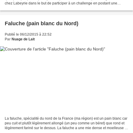
chez Labeyrie dans le but de participer à un challenge en postant une
recette de foie gras réalisée à partir...
Faluche (pain blanc du Nord)
Publié le 06/12/2015 à 22:52
Par
Nuage de Lait
La faluche, spécialité du nord de la France (ma région) est un pain blanc car
peu cuit et plutôt légèrement allongé (un peu comme un béret) que rond et
légèrement fariné sur le dessus. La faluche a une mie dense et moelleuse et
se consomme au petit déjeuner,...