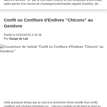
salée garnie d'un hachis de champignons/échalotes appelé Duxelles, de
jambon et d'une sauce à la crème...
Confit ou Confiture d'Endives "Chicons" au
Genièvre
Publié le 03/01/2016 à 10:38
Par
Nuage de Lait
Voilà quelques temps que je suis à la recherche d'une recette d'un confit,
confiture voir chutney d'endives ou... chicons comme on dit dans le nord ou