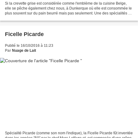
Si la crevette grise est considérée comme l'emblème de la cuisine Belge,
elle se pêche également chez nous, à Dunkerque où elle est consommée le
plus souvent sur du pain beurré mais pas seulement. Une des spécialités de
Dunkerque étant "les croquettes...
Ficelle Picarde
Publié le 16/10/2016 à 11:23
Par
Nuage de Lait
Spécialité Picarde (comme son nom l'indique), la Ficelle Picarde fût inventée
dans les années "50" par le chef Marc Lefèvre et, est composée d'une crêpe