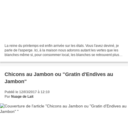
La reine du printemps est enfin arrivée sur les étals. Vous l'avez deviné, je
parle de l'asperge. Ici, à la maison nous adorons autant les vertes que les
blanches même si, pour consommer local, les blanches se retrouvent plus
souvent à notre table. Nous...
Chicons au Jambon ou "Gratin d'Endives au
Jambon"
Publié le 12/03/2017 à 12:10
Par
Nuage de Lait