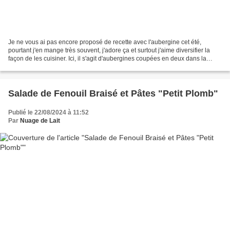
Je ne vous ai pas encore proposé de recette avec l'aubergine cet été,
pourtant j'en mange très souvent, j'adore ça et surtout j'aime diversifier la
façon de les cuisiner. Ici, il s'agit d'aubergines coupées en deux dans la
longueur et cuitent au four...
Salade de Fenouil Braisé et Pâtes "Petit Plomb"
Publié le 22/08/2024 à 11:52
Par
Nuage de Lait