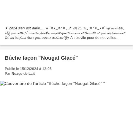
★ 2𝘰24 𝘴'𝘦𝘯 𝘦𝘴𝘵 𝘢𝘭𝘭ée..... ★ `✵•.¸,✵°✵.｡.✰ 𝟚𝟘𝟚𝟝 ✰.｡.✵°✵,¸.•✵´ 𝓮𝓼𝓽 𝓪𝓻𝓻𝓲𝓿ée,
꧁𝓺𝓾𝓮 𝓬𝓮𝓽𝓽𝓮 𝓝𝓸𝓾𝓿𝓮𝓵𝓵𝓮 𝓐𝓷𝓷é𝓮 𝓷𝓮 𝓼𝓸𝓲𝓽 𝓺𝓾𝓮 𝓓𝓸𝓾𝓬𝓮𝓾𝓻 𝓮𝓽 𝓑𝓮𝓪𝓾𝓽é 𝑒𝓉 𝓺𝓾𝓮 𝓿𝓸𝓼 𝓥𝓸𝓮𝓾𝔁 𝓮𝓽
𝓡ê𝓿𝓮𝓼 𝓵𝓮𝓼 𝓹𝓵𝓾𝓼 𝓬𝓱𝓮𝓻𝓼 𝓹𝓾𝓲𝓼𝓼𝓮𝓷𝓽 𝓼𝓮 𝓻é𝓪𝓵𝓲𝓼𝓮𝓻꧂ A très vite pour de nouvelles
recettes 😉
Bûche façon "Nougat Glacé"
Publié le 15/12/2024 à 12:05
Par
Nuage de Lait