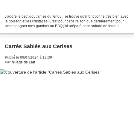
J'adore le petit goût anisé du fenouil, je trouve qu'il fonctionne très bien avec
le poisson et les crustacés. C'est pour cette raison que dernièrement pour
accompagner mes gambas au BBQ j'ai préparé cette salade de fenouil
braisé que je partage aujourd'hui...
Carrés Sablés aux Cerises
Publié le 09/07/2024 à 18:39
Par
Nuage de Lait