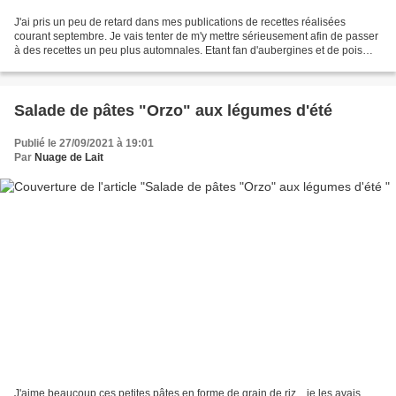
J'ai pris un peu de retard dans mes publications de recettes réalisées
courant septembre. Je vais tenter de m'y mettre sérieusement afin de passer
à des recettes un peu plus automnales. Etant fan d'aubergines et de pois
chiches, cette recette était faite...
Salade de pâtes "Orzo" aux légumes d'été
Publié le 27/09/2021 à 19:01
Par
Nuage de Lait
J'aime beaucoup ces petites pâtes en forme de grain de riz... je les avais